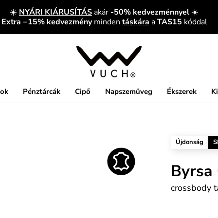
☀️
NYÁRI KIÁRUSÍTÁS
akár
-50% kedvezménnyel
☀️
Extra −15% kedvezmény
minden
táskára
a
TAS15
kóddal
kok
Pénztárcák
Cipő
Napszemüveg
Ékszerek
K
Újdonság
S
Byrsa
crossbody t