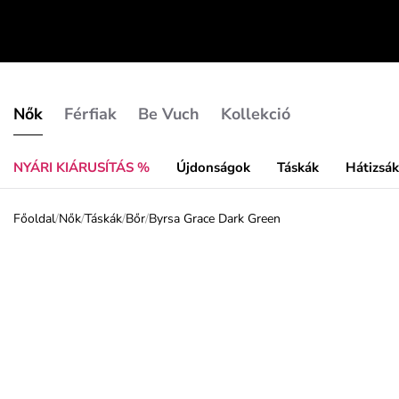
Nők
Férfiak
Be Vuch
Kollekció
NYÁRI KIÁRUSÍTÁS %
Újdonságok
Táskák
Hátizsá
Főoldal
/
Nők
/
Táskák
/
Bőr
/
Byrsa Grace Dark Green