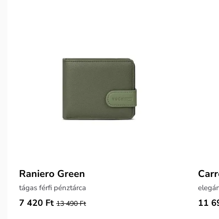
Raniero Green
Carr
tágas férfi pénztárca
elegán
7 420 Ft
11 6
13 490 Ft