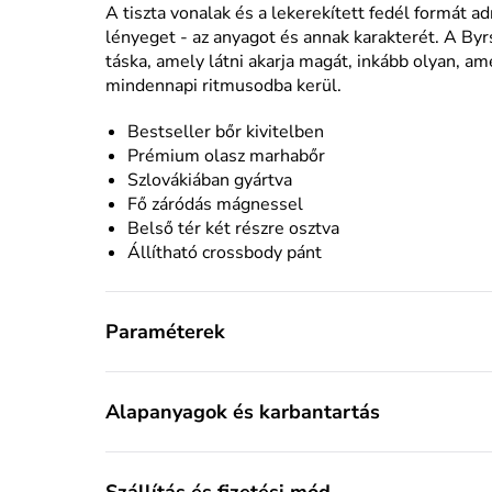
A tiszta vonalak és a lekerekített fedél formát a
lényeget - az anyagot és annak karakterét. A Byr
táska, amely látni akarja magát, inkább olyan, a
mindennapi ritmusodba kerül.
Bestseller bőr kivitelben
Prémium olasz marhabőr
Szlovákiában gyártva
Fő záródás mágnessel
Belső tér két részre osztva
Állítható
crossbody
pánt
Paraméterek
Alapanyagok és karbantartás
Szállítás és fizetési mód