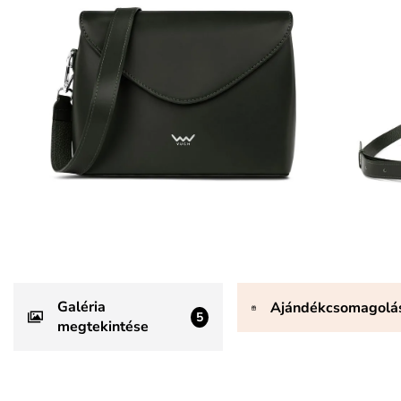
Galéria
Ajándékcsomagolá
5
megtekintése