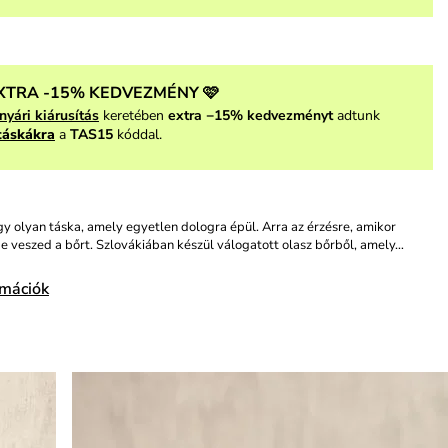
XTRA -15% KEDVEZMÉNY 🩷
nyári kiárusítás
keretében
extra −15% kedvezményt
adtunk
táskákra
a
TAS15
kóddal.
y olyan táska, amely egyetlen dologra épül. Arra az érzésre, amikor
e veszed a bőrt. Szlovákiában készül válogatott olasz bőrből, amely…
rmációk