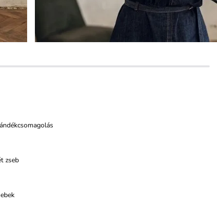
jándékcsomagolás
t zseb
sebek