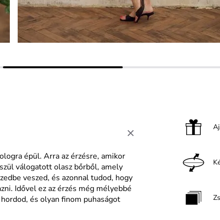
A
logra épül. Arra az érzésre, amikor
Ké
szül válogatott olasz bőrből, amely
kezedbe veszed, és azonnal tudod, hogy
ni. Idővel ez az érzés még mélyebbé
Z
y hordod, és olyan finom puhaságot