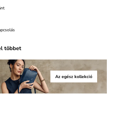
ánt
apcsolás
el többet
Az egész kollekció