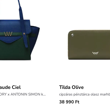
aude Ciel
Tilda Olive
táska a LABORATORY x ANTONIN SIMON kollekcióból
cipzáras pénztárca olasz marh
38 990 Ft