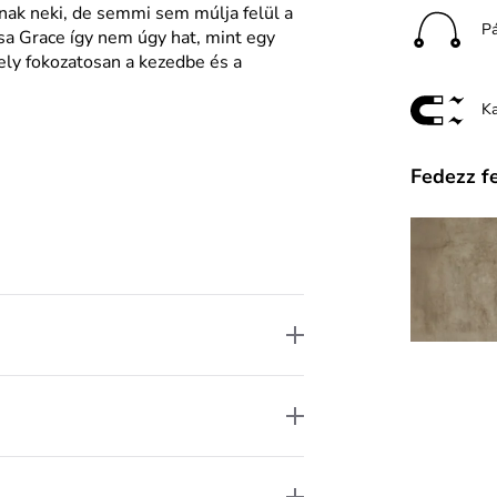
dnak neki, de semmi sem múlja felül a
P
sa Grace így nem úgy hat, mint egy
mely fokozatosan a kezedbe és a
K
Fedezz f