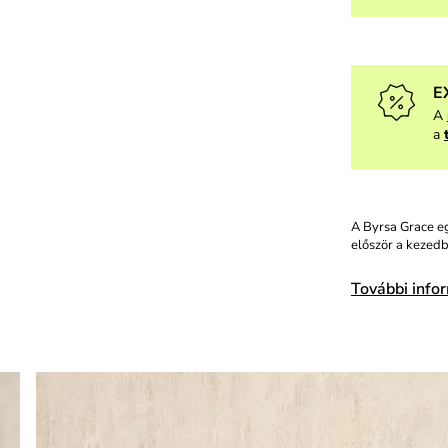
E
A
a
A Byrsa Grace eg
először a kezedb
További info