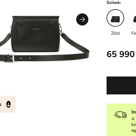
Színek:
Zöld
Fe
65 990
s
I
A 
kö
eg