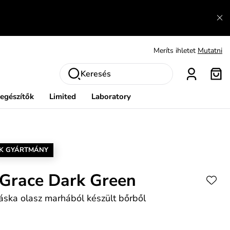
És mi az, amit máshol nem lehet megtudni?
Bővebben
Fedezze fel velünk az újdonságokat.
Megtekintés
Meríts ihletet
Mutatni
Ingyenes csere és visszaküldés
Megtekintés
Keresés
iegészítők
Limited
Laboratory
K GYÁRTMÁNY
 Grace Dark Green
áska olasz marhából készült bőrből