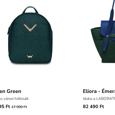
en Green
Eliora - Émer
s városi hátizsák
95 Ft
82 490 Ft
17 990 Ft