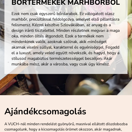
BŐRTERMÉKEK MARHBŐRBŐL
Ezek nem csak egyszerű bőrdarabok. Ez válogatott olasz
marhbőr, precizitással feldolgozva, amelyet első pillantásra
felismersz. Kézzel készítve Szlovákiában, az anyag és a
design iránti tisztelettel. Minden részletnek megvan a maga
oka, minden öltés átgondolt. Ezek a termékek nem
mindenkinek valók, azoknak szólnak, akik minőséget
akarnak viselni súllyal, karakterrel és egyéniséggel. Fogadd
el a luxust, amely veled együtt növekszik, és hagyd, hogy a
stílusod magabiztos természetességgel beszéljen. Akár
munkába mész, akár a városba, vagy csak úgy kimész.
Ajándékcsomagolás
A VUCH-nál minden rendelést gyönyörű, masnival ellátott díszdobozba
csomagolunk, hogy a kicsomagolás örömet okozzon, akár magadnak,