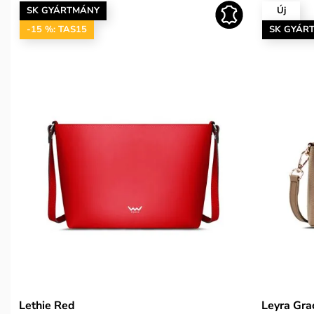
SK GYÁRTMÁNY
Új
-15 %: TAS15
SK GYÁR
Lethie Red
Leyra Gra