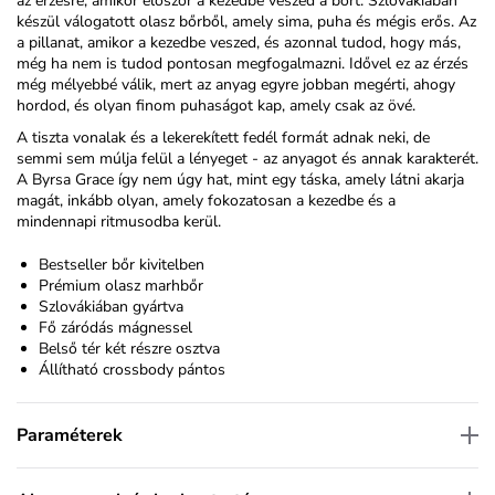
az érzésre, amikor először a kezedbe veszed a bőrt. Szlovákiában
készül válogatott olasz bőrből, amely sima, puha és mégis erős. Az
a pillanat, amikor a kezedbe veszed, és azonnal tudod, hogy más,
még ha nem is tudod pontosan megfogalmazni. Idővel ez az érzés
még mélyebbé válik, mert az anyag egyre jobban megérti, ahogy
hordod, és olyan finom puhaságot kap, amely csak az övé.
A tiszta vonalak és a lekerekített fedél formát adnak neki, de
semmi sem múlja felül a lényeget - az anyagot és annak karakterét.
A Byrsa Grace így nem úgy hat, mint egy táska, amely látni akarja
magát, inkább olyan, amely fokozatosan a kezedbe és a
mindennapi ritmusodba kerül.
Bestseller bőr kivitelben
Prémium olasz marhbőr
Szlovákiában gyártva
Fő záródás mágnessel
Belső tér két részre osztva
Állítható
crossbody
pántos
Paraméterek