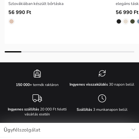
Szlovákiában készült bőrtáska
elegáns tásk
56 990 Ft
56 990 Ft
Ingyenes visszaküldés
30 napon belül
150 000+
termék raktáron
Ingyenes szállítás
20 000 Ft feletti
Szállítás
3 munkanapon belül
vásárlás esetén
Ügyfélszolgálat