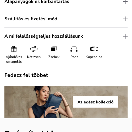
Alapanyagok és karbantartás
Szállítás és fizetési mód
A mi felelősségteljes hozzáállásunk
Ajándékcs
Két zseb
Zsebek
Pánt
Kapcsolás
omagolás
Fedezz fel többet
Az egész kollekció