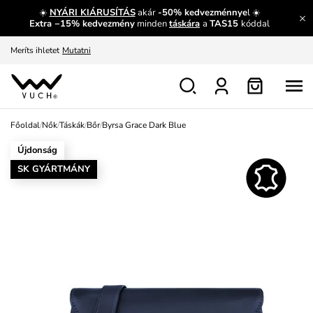
☀️
NYÁRI KIÁRUSÍTÁS
akár
-50% kedvezménnye
l ☀️
Fedezze fel velünk az újdonságokat.
Megtekintés
Extra −15% kedvezmény
minden
táskára
a
TAS15
kóddal
Meríts ihletet
Mutatni
Ingyenes csere és visszaküldés
Megtekintés
Főoldal
/
Nők
/
Táskák
/
Bőr
/
Byrsa Grace Dark Blue
Újdonság
SK GYÁRTMÁNY