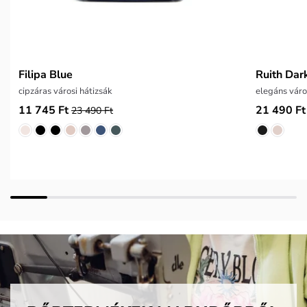
Filipa Blue
Ruith Dar
cipzáras városi hátizsák
elegáns váro
11 745 Ft
21 490 Ft
23 490 Ft