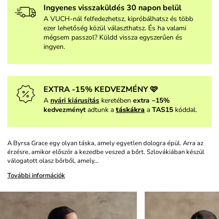
Ingyenes visszaküldés 30 napon belül
A VUCH-nál felfedezhetsz, kipróbálhatsz és több
ezer lehetőség közül választhatsz. És ha valami
mégsem passzol? Küldd vissza egyszerűen és
ingyen.
EXTRA -15% KEDVEZMÉNY 🩷
A
nyári kiárusítás
keretében
extra −15%
kedvezményt
adtunk a
táskákra
a
TAS15
kóddal.
A Byrsa Grace egy olyan táska, amely egyetlen dologra épül. Arra az
érzésre, amikor először a kezedbe veszed a bőrt. Szlovákiában készül
válogatott olasz bőrből, amely…
További információk