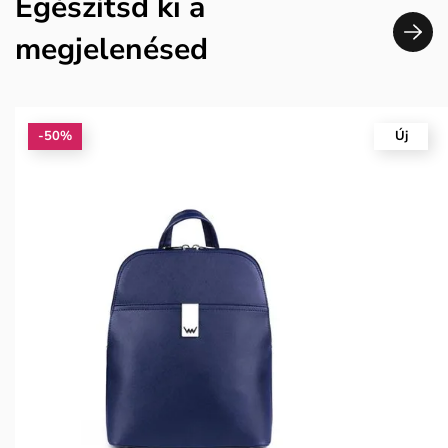
Egészítsd ki a
megjelenésed
-50%
Új