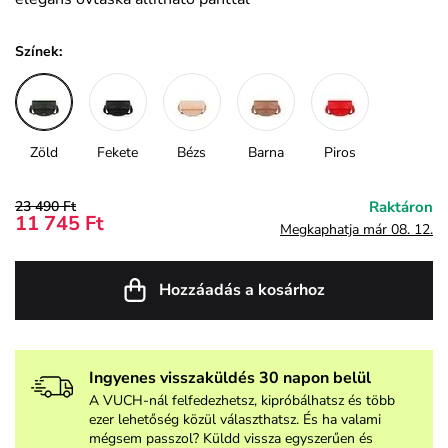
Színek:
Zöld
Fekete
Bézs
Barna
Piros
23 490 Ft
Raktáron
11 745 Ft
Megkaphatja már 08. 12.
Hozzáadás a kosárhoz
Ingyenes visszaküldés 30 napon belül
A VUCH-nál felfedezhetsz, kipróbálhatsz és több
ezer lehetőség közül választhatsz. És ha valami
mégsem passzol? Küldd vissza egyszerűen és