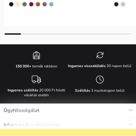
Ingyenes visszaküldés
30 napon belül
150 000+
termék raktáron
Ingyenes szállítás
20 000 Ft feletti
Szállítás
3 munkanapon belül
vásárlás esetén
Ügyfélszolgálat
Munkanapokon Hé-Pé: 8-17h óráig
Információk a vásárlásról
info@vuch.hu
Kapcsolat