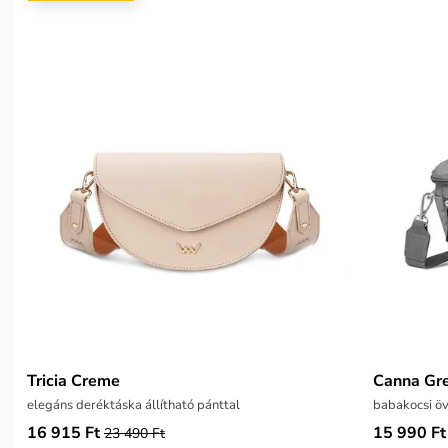
Tricia Creme
Canna Gr
elegáns deréktáska állítható pánttal
babakocsi öv
16 915 Ft
15 990 Ft
23 490 Ft