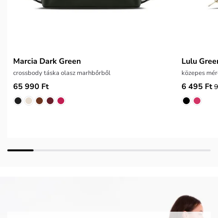
Marcia Dark Green
Lulu Gree
crossbody táska olasz marhbőrből
közepes mére
65 990 Ft
6 495 Ft
9