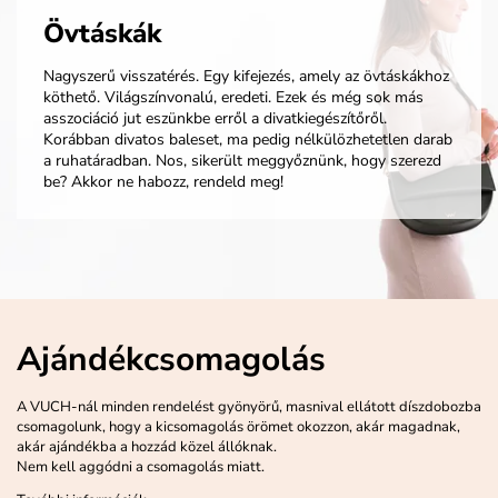
Övtáskák
Nagyszerű visszatérés. Egy kifejezés, amely az övtáskákhoz
köthető. Világszínvonalú, eredeti. Ezek és még sok más
asszociáció jut eszünkbe erről a divatkiegészítőről.
Korábban divatos baleset, ma pedig nélkülözhetetlen darab
a ruhatáradban. Nos, sikerült meggyőznünk, hogy szerezd
be? Akkor ne habozz, rendeld meg!
Ajándékcsomagolás
A VUCH-nál minden rendelést gyönyörű, masnival ellátott díszdobozba
csomagolunk, hogy a kicsomagolás örömet okozzon, akár magadnak,
akár ajándékba a hozzád közel állóknak.
Nem kell aggódni a csomagolás miatt.