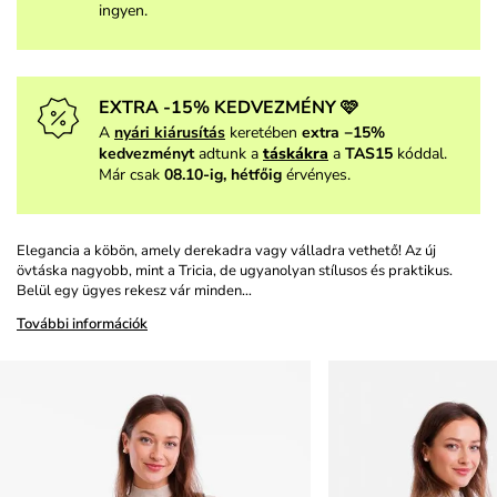
ingyen.
EXTRA -15% KEDVEZMÉNY 🩷
A
nyári kiárusítás
keretében
extra −15%
kedvezményt
adtunk a
táskákra
a
TAS15
kóddal.
Már csak
08.10-ig, hétfőig
érvényes.
Elegancia a köbön, amely derekadra vagy válladra vethető! Az új
övtáska nagyobb, mint a Tricia, de ugyanolyan stílusos és praktikus.
Belül egy ügyes rekesz vár minden…
További információk