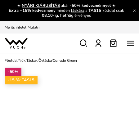
És mi az, amit máshol nem lehet megtudni?
Bővebben
☀️
NYÁRI KIÁRUSÍTÁS
akár
-50% kedvezménnyel
☀️
Extra −15% kedvezmény
minden
táskára
a
TAS15
kóddal csak
Fedezze fel velünk az újdonságokat.
Megtekintés
08.10-ig, hétfőig
érvényes
Meríts ihletet
Mutatni
Ingyenes csere és visszaküldés
Megtekintés
Főoldal
/
Nők
/
Táskák
/
Övtáska
/
Corrado Green
-50%
-15 %: TAS15