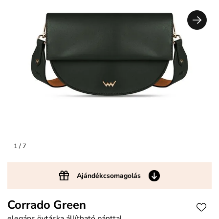
1
/ 7
Ajándékcsomagolás
Corrado Green
elegáns övtáska állítható pánttal