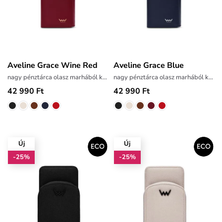
Aveline Grace Wine Red
Aveline Grace Blue
nagy pénztárca olasz marhából készült bőrből
nagy pénztárca olasz marhából készült bőrből
42 990 Ft
42 990 Ft
Új
Új
-25%
-25%