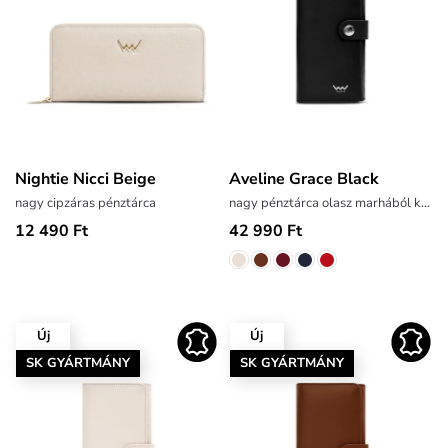
Nightie Nicci Beige
Aveline Grace Black
nagy cipzáras pénztárca
nagy pénztárca olasz marhából készült bőrből
12 490 Ft
42 990 Ft
Új
Új
SK GYÁRTMÁNY
SK GYÁRTMÁNY