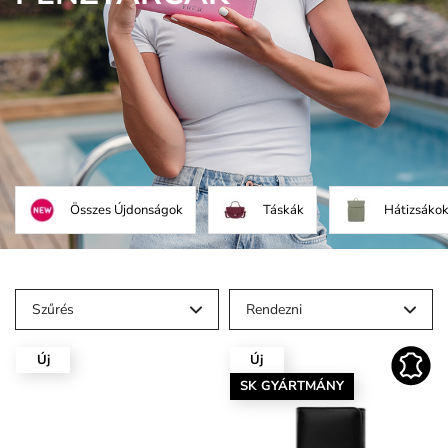
Összes Újdonságok
Táskák
Hátizsáko
Szűrés
Rendezni
Új
Új
SK GYÁRTMÁNY