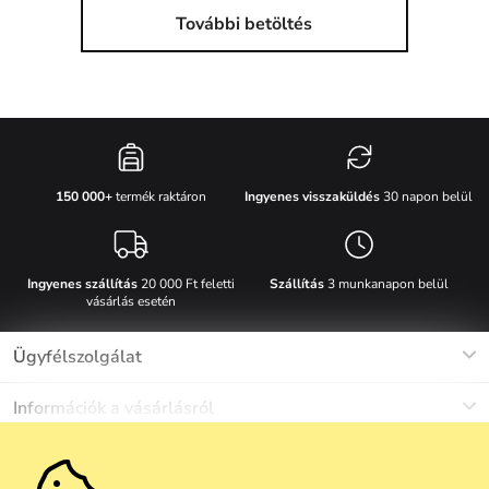
További betöltés
Ingyenes visszaküldés
30 napon belül
150 000+
termék raktáron
Ingyenes szállítás
20 000 Ft feletti
Szállítás
3 munkanapon belül
vásárlás esetén
Ügyfélszolgálat
Munkanapokon Hé-Pé: 8-17h óráig
Információk a vásárlásról
info@vuch.hu
Kapcsolat
Egyéb információk
+36 1 808 9989
Gyakori kérdések