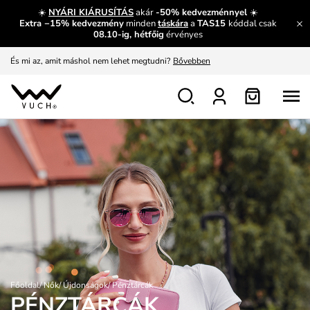
☀️
NYÁRI KIÁRUSÍTÁS
akár
-50% kedvezménnyel
☀️
Extra −15% kedvezmény
minden
táskára
a
TAS15
kóddal csak
És mi az, amit máshol nem lehet megtudni?
Bővebben
08.10-ig, hétfőig
érvényes
Fedezze fel velünk az újdonságokat.
Megtekintés
Meríts ihletet
Mutatni
Ingyenes csere és visszaküldés
Megtekintés
Főoldal
/
Nők
/
Újdonságok
/
Pénztárcák
PÉNZTÁRCÁK