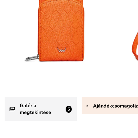
Galéria
Ajándékcsomagolá
5
megtekintése