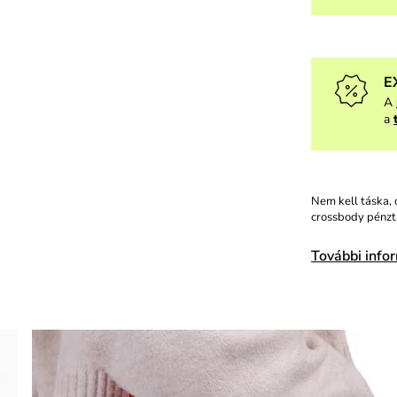
E
A
a
Nem kell táska, 
crossbody pénztá
További info