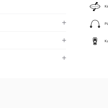
Ké
P
K