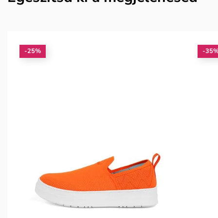
-25%
-35