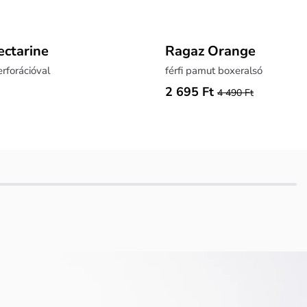
ectarine
Ragaz Orange
rforációval
férfi pamut boxeralsó
2 695 Ft
4 490 Ft