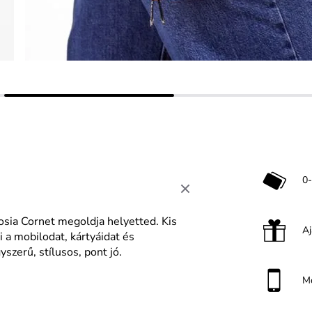
0-
osia Cornet megoldja helyetted. Kis
A
 a mobilodat, kártyáidat és
szerű, stílusos, pont jó.
M