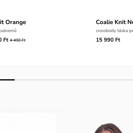
it Orange
Coalie Knit N
alsónemű
crossbody táska pe
0 Ft
15 990 Ft
4 490 Ft