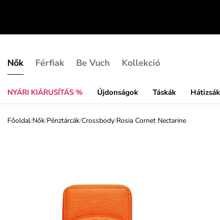
Nők
Férfiak
Be Vuch
Kollekció
NYÁRI KIÁRUSÍTÁS %
Újdonságok
Táskák
Hátizsá
Főoldal
/
Nők
/
Pénztárcák
/
Crossbody
/
Rosia Cornet Nectarine