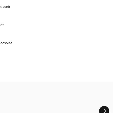
t zseb
ánt
apcsolás