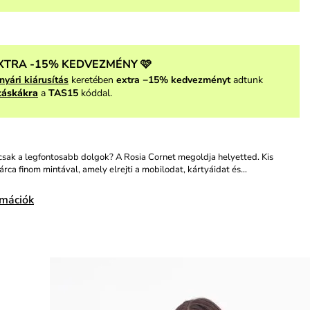
XTRA -15% KEDVEZMÉNY 🩷
nyári kiárusítás
keretében
extra −15% kedvezményt
adtunk
táskákra
a
TAS15
kóddal.
csak a legfontosabb dolgok? A Rosia Cornet megoldja helyetted. Kis
rca finom mintával, amely elrejti a mobilodat, kártyáidat és…
rmációk