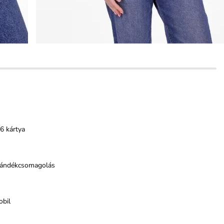
6 kártya
jándékcsomagolás
obil