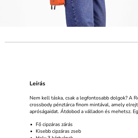
Leírás
Nem kell táska, csak a legfontosabb dolgok? A R
crossbody pénztárca finom mintával, amely elrejti
apróságaidat. Átdobod a válladon és mehetsz. Egy
Fő cipzáras zárás
Kisebb cipzáras zseb
Hely 3 kártyának