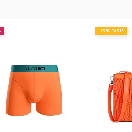
%
-15 %: TAS15