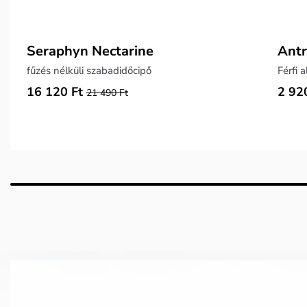
Seraphyn Nectarine
Antr
fűzés nélküli szabadidőcipő
Férfi 
16 120 Ft
2 92
21 490 Ft