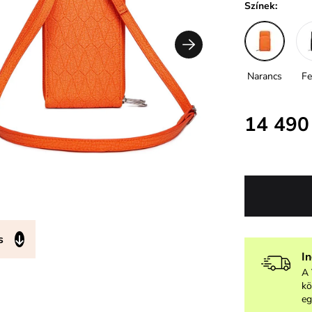
Színek:
Narancs
Fe
14 490
s
I
A 
kö
eg