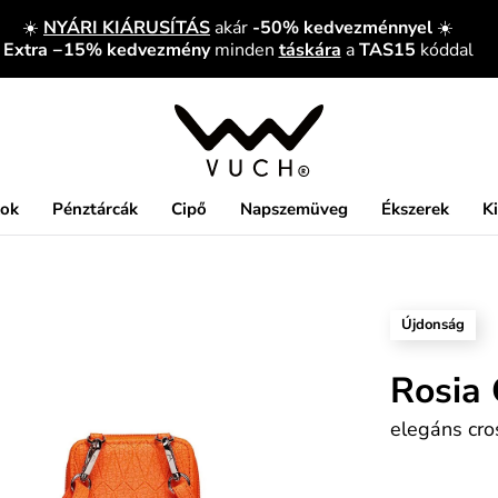
☀️
NYÁRI KIÁRUSÍTÁS
akár
-50% kedvezménnyel
☀️
Extra −15% kedvezmény
minden
táskára
a
TAS15
kóddal
kok
Pénztárcák
Cipő
Napszemüveg
Ékszerek
K
Újdonság
Rosia 
elegáns cro