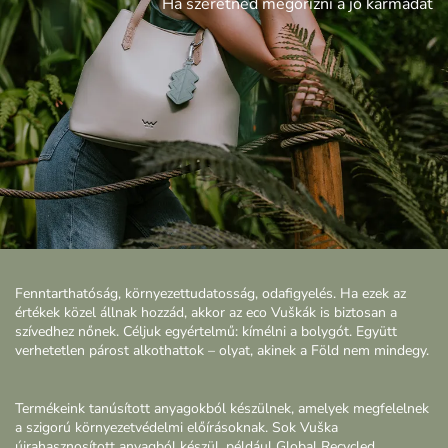
Ha szeretnéd megőrizni a jó karmádat
Fenntarthatóság, környezettudatosság, odafigyelés. Ha ezek az
értékek közel állnak hozzád, akkor az eco Vuškák is biztosan a
szívedhez nőnek. Céljuk egyértelmű: kímélni a bolygót. Együtt
verhetetlen párost alkothattok – olyat, akinek a Föld nem mindegy.
Termékeink tanúsított anyagokból készülnek, amelyek megfelelnek
a szigorú környezetvédelmi előírásoknak. Sok Vuška
újrahasznosított anyagból készül, például Global Recycled