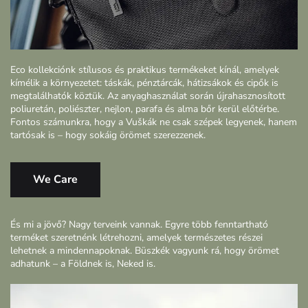
Eco kollekciónk stílusos és praktikus termékeket kínál, amelyek
kímélik a környezetet: táskák, pénztárcák, hátizsákok és cipők is
megtalálhatók köztük. Az anyaghasználat során újrahasznosított
poliuretán, poliészter, nejlon, parafa és alma bőr kerül előtérbe.
Fontos számunkra, hogy a Vuškák ne csak szépek legyenek, hanem
tartósak is – hogy sokáig örömet szerezzenek.
We Care
És mi a jövő? Nagy terveink vannak. Egyre több fenntartható
terméket szeretnénk létrehozni, amelyek természetes részei
lehetnek a mindennapoknak. Büszkék vagyunk rá, hogy örömet
adhatunk – a Földnek is, Neked is.