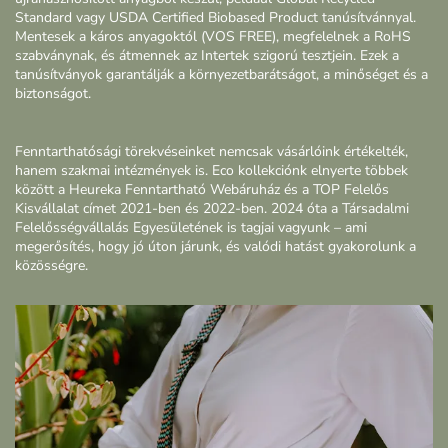
Standard vagy USDA Certified Biobased Product tanúsítvánnyal.
Mentesek a káros anyagoktól (VOS FREE), megfelelnek a RoHS
szabványnak, és átmennek az Intertek szigorú tesztjein. Ezek a
tanúsítványok garantálják a környezetbarátságot, a minőséget és a
biztonságot.
Fenntarthatósági törekvéseinket nemcsak vásárlóink értékelték,
hanem szakmai intézmények is. Eco kollekciónk elnyerte többek
között a Heureka Fenntartható Webáruház és a TOP Felelős
Kisvállalat címet 2021-ben és 2022-ben. 2024 óta a Társadalmi
Felelősségvállalás Egyesületének is tagjai vagyunk – ami
megerősítés, hogy jó úton járunk, és valódi hatást gyakorolunk a
közösségre.