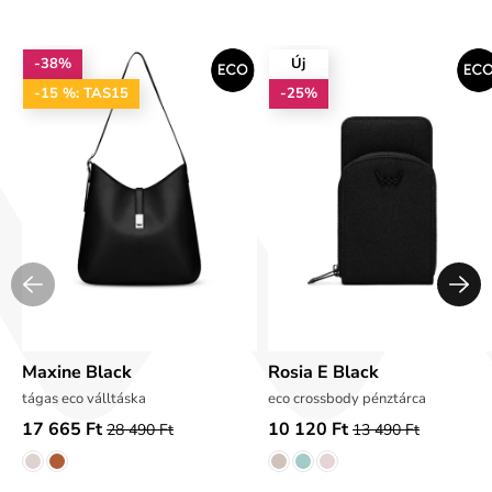
-38%
Új
-15 %: TAS15
-25%
Maxine Black
Rosia E Black
tágas eco válltáska
eco crossbody pénztárca
17 665 Ft
10 120 Ft
28 490 Ft
13 490 Ft