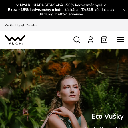
És mi az, amit máshol nem lehet megtudni?
Bővebben
☀️
NYÁRI KIÁRUSÍTÁS
akár
-50% kedvezménnyel
☀️
Extra −15% kedvezmény
minden
táskára
a
TAS15
kóddal csak
Fedezze fel velünk az újdonságokat.
Megtekintés
08.10-ig, hétfőig
érvényes
Meríts ihletet
Mutatni
Ingyenes csere és visszaküldés
Megtekintés
Eco Vušky