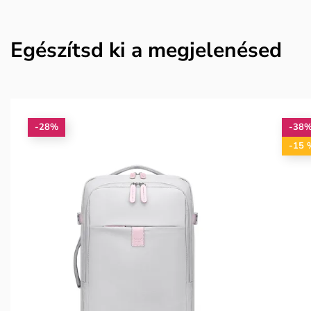
Egészítsd ki a megjelenésed
-28%
-38
-15 