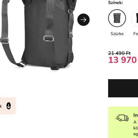
Színek:
Szürke
Fe
21 490 Ft
13 970
s
I
A 
kö
eg