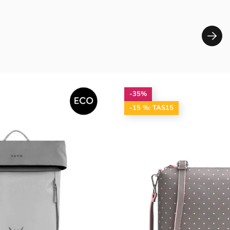
-35%
-15 %: TAS15