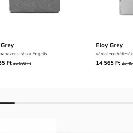
a Grey
Eloy Grey
babakocsi táska Engelis
városi eco hátizsák
35 Ft
14 565 Ft
26 990 Ft
23 49