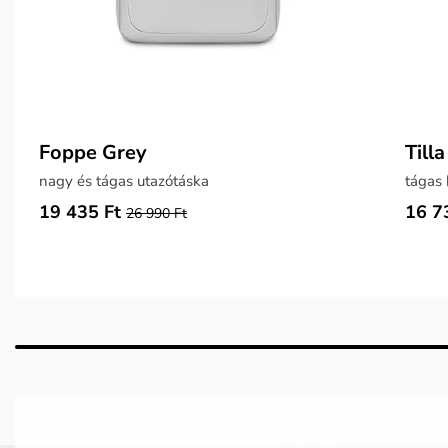
Foppe Grey
Till
nagy és tágas utazótáska
tágas 
19 435 Ft
16 7
26 990 Ft