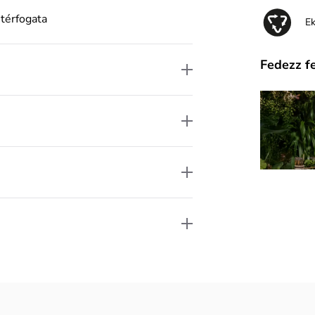
 térfogata
E
Fedezz f