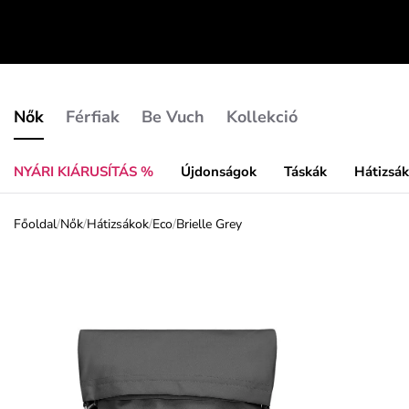
Nők
Férfiak
Be Vuch
Kollekció
NYÁRI KIÁRUSÍTÁS %
Újdonságok
Táskák
Hátizsá
Főoldal
/
Nők
/
Hátizsákok
/
Eco
/
Brielle Grey