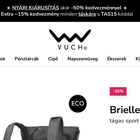
☀️
NYÁRI KIÁRUSÍTÁS
akár
-50% kedvezménnyel
☀️
Extra −15% kedvezmény
minden
táskára
a
TAS15
kóddal
kok
Pénztárcák
Cipő
Napszemüveg
Ékszerek
K
-35%
Briell
tágas sport