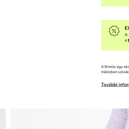
E
A
a
A Brielle egy ek
miközben szívükö
További info