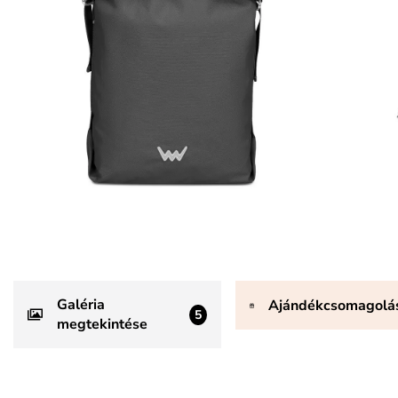
Galéria
Ajándékcsomagolá
5
megtekintése