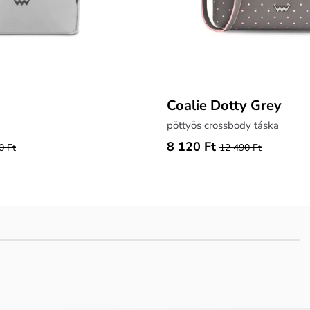
Coalie Dotty Grey
pöttyös crossbody táska
8 120 Ft
0 Ft
12 490 Ft