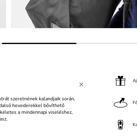
A
xtrát szeretnének kalandjaik során,
F
ldalsó hevederekkel bővíthető
ökéletes a mindennapi viseléshez,
asz.
K