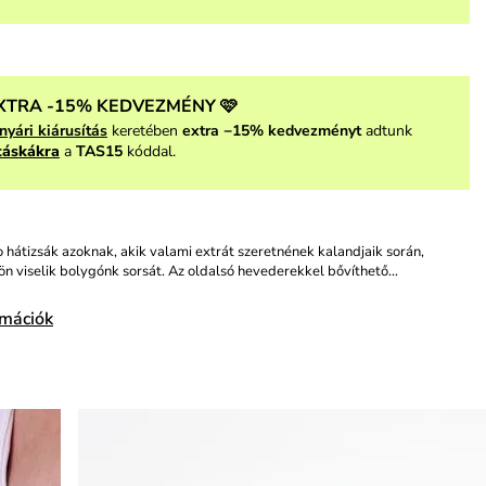
XTRA -15% KEDVEZMÉNY 🩷
nyári kiárusítás
keretében
extra −15% kedvezményt
adtunk
táskákra
a
TAS15
kóddal.
o hátizsák azoknak, akik valami extrát szeretnének kalandjaik során,
n viselik bolygónk sorsát. Az oldalsó hevederekkel bővíthető…
rmációk