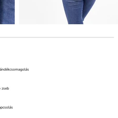
jándékcsomagolás
ő zseb
apcsolás