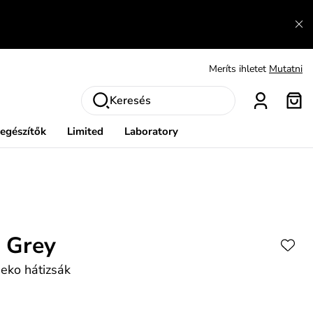
Fedezze fel velünk az újdonságokat.
Megtekintés
Meríts ihletet
Mutatni
Ingyenes csere és visszaküldés
Megtekintés
Keresés
iegészítők
Limited
Laboratory
e Grey
 eko hátizsák