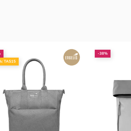
%
-38%
%: TAS15