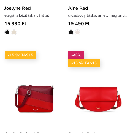
Joelyne Red
Aine Red
elegáns kézitáska pánttal
crossbody táska, amely megtartja alakját
15 990 Ft
19 490 Ft
-15 %: TAS15
-48%
-15 %: TAS15