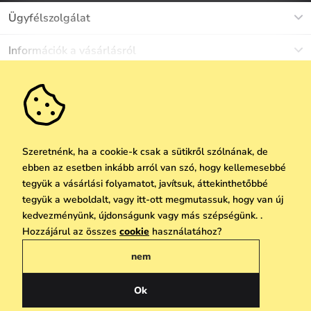
Ügyfélszolgálat
Munkanapokon Hé-Pé: 8-17h óráig
Információk a vásárlásról
info@vuch.hu
Kapcsolat
Egyéb információk
+36 1 808 9989
Gyakori kérdések
Rólunk
Ne maradj le semmiről!
Anyagok és karbantartás
Karrier
Szállítás és fizetés
Újdonságok
Kedvezmények
Akció
Ajándék utalványok
Szeretnénk, ha a cookie-k csak a sütikről szólnának, de
Visszaküldés és reklamáció
ebben az esetben inkább arról van szó, hogy kellemesebbé
Vállalatok számára
Feliratkozni
tegyük a vásárlási folyamatot, javítsuk, áttekinthetőbbé
We Care
tegyük a weboldalt, vagy itt-ott megmutassuk, hogy van új
A személyes adatok védelmének alapelvei
itt
Vuchlook
kedvezményünk, újdonságunk vagy más szépségünk. .
Copyright © 2026 Vuch s.r.o. Minden jog fenntartva. Technikailag biztosítja
Hozzájárul az összes
cookie
használatához?
Üzletek
Praha
Simplia.cz
nem
Általános üzleti feltételek
Adatvédelmi irányelvek
Ok
Magyar