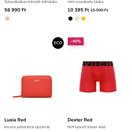
Szlovákiában készült bőrtáska
mini crossbody táska
56 990 Ft
10 395 Ft
15 990 Ft
-40%
Luxia Red
Dexter Red
kis eco pénztárca cipzárral
férfi lyocell boxer alsó