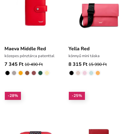
Maeva Middle Red
Yella Red
közepes pénztárca patenttal
könnyű mini táska
7 345 Ft
8 315 Ft
10 490 Ft
15 990 Ft
-28%
-25%