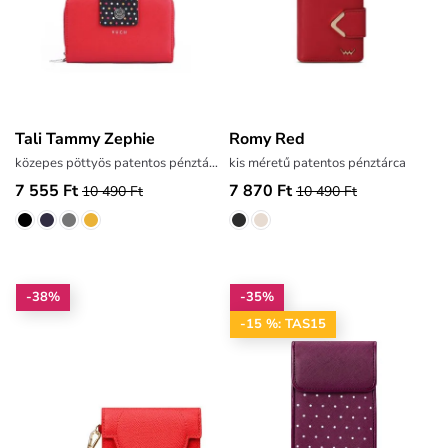
Tali Tammy Zephie
Romy Red
közepes pöttyös patentos pénztárca
kis méretű patentos pénztárca
7 555 Ft
7 870 Ft
10 490 Ft
10 490 Ft
-38%
-35%
-15 %: TAS15