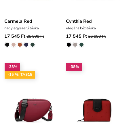
Carmela Red
Cynthia Red
nagy egyszerű táska
elegáns kézitáska
17 545 Ft
17 545 Ft
26 990 Ft
26 990 Ft
-38%
-38%
-15 %: TAS15