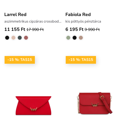
Larrel Red
Fabiola Red
aszimmetrikus cipzáras crossbody táska
kis pöttyös pénztárca
11 155 Ft
6 195 Ft
17 990 Ft
9 990 Ft
-15 %: TAS15
-15 %: TAS15