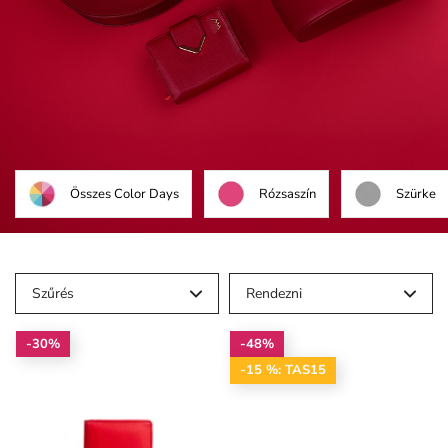
Összes Color Days
Rózsaszín
Szürke
Szűrés
Rendezni
-30%
-48%
-15 %: TAS15