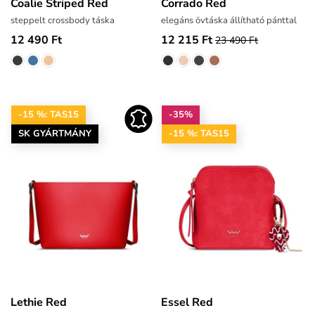
Coalie Striped Red
Corrado Red
steppelt crossbody táska
elegáns övtáska állítható pánttal
12 490 Ft
12 215 Ft
23 490 Ft
-15 %: TAS15
-35%
SK GYÁRTMÁNY
-15 %: TAS15
Lethie Red
Essel Red