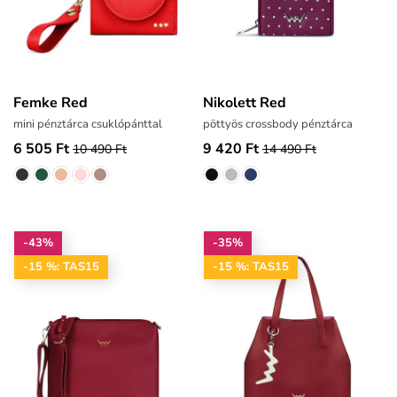
Femke Red
Nikolett Red
mini pénztárca csuklópánttal
pöttyös crossbody pénztárca
6 505 Ft
9 420 Ft
10 490 Ft
14 490 Ft
-43%
-35%
-15 %: TAS15
-15 %: TAS15