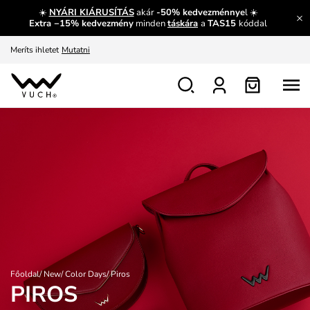
☀️
NYÁRI KIÁRUSÍTÁS
akár
-50% kedvezménnye
l ☀️
Fedezze fel velünk az újdonságokat.
Megtekintés
Extra −15% kedvezmény
minden
táskára
a
TAS15
kóddal
Meríts ihletet
Mutatni
Ingyenes csere és visszaküldés
Megtekintés
Főoldal
/
New
/
Color Days
/
Piros
PIROS