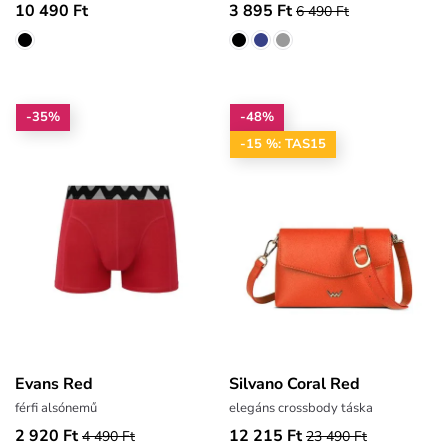
10 490 Ft
3 895 Ft
6 490 Ft
-35%
-48%
-15 %: TAS15
Evans Red
Silvano Coral Red
férfi alsónemű
elegáns crossbody táska
2 920 Ft
12 215 Ft
4 490 Ft
23 490 Ft