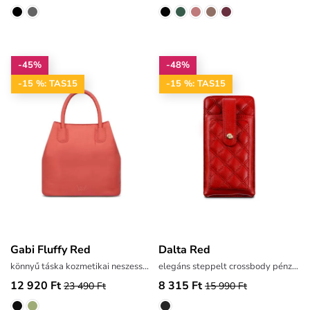
-45%
-48%
-15 %: TAS15
-15 %: TAS15
Gabi Fluffy Red
Dalta Red
könnyű táska kozmetikai neszesszerrel
elegáns steppelt crossbody pénztárca
12 920 Ft
8 315 Ft
23 490 Ft
15 990 Ft