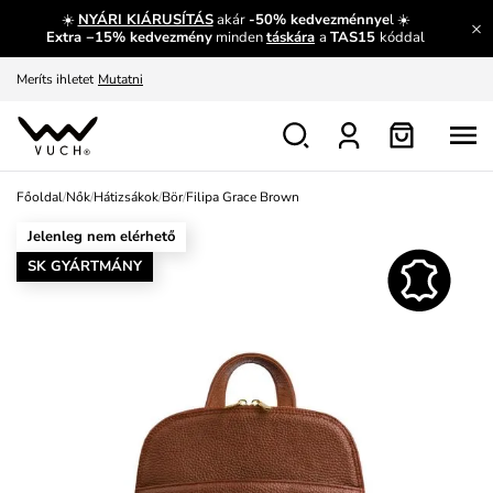
☀️
NYÁRI KIÁRUSÍTÁS
akár
-50% kedvezménnye
l ☀️
Fedezze fel velünk az újdonságokat.
Megtekintés
Extra −15% kedvezmény
minden
táskára
a
TAS15
kóddal
Meríts ihletet
Mutatni
Ingyenes csere és visszaküldés
Megtekintés
Főoldal
/
Nők
/
Hátizsákok
/
Bör
/
Filipa Grace Brown
Jelenleg nem elérhető
SK GYÁRTMÁNY