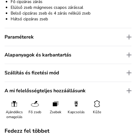
Fő cipzáras zárás
Elülső zseb mágneses csapos zárással
Belső cipzáras zseb és 4 zárás nélküli zseb
Hátsó cipzáras zseb
Paraméterek
Alapanyagok és karbantartás
Szállítás és fizetési mód
A mi felelősségteljes hozzáállásunk
Ajándékcs
Fő zseb
Zsebek
Kapcsolás
Kůže
omagolás
Fedezz fel többet