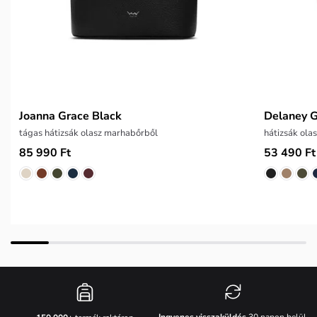
Joanna Grace Black
Delaney G
tágas hátizsák olasz marhabőrből
hátizsák ola
85 990 Ft
53 490 Ft
Ingyenes visszaküldés
30 napon belül