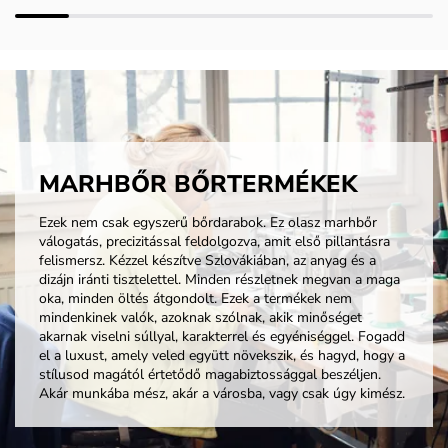
MARHBŐR BŐRTERMÉKEK
Ezek nem csak egyszerű bőrdarabok. Ez olasz marhbőr
válogatás, precizitással feldolgozva, amit első pillantásra
felismersz. Kézzel készítve Szlovákiában, az anyag és a
dizájn iránti tisztelettel. Minden részletnek megvan a maga
oka, minden öltés átgondolt. Ezek a termékek nem
mindenkinek valók, azoknak szólnak, akik minőséget
akarnak viselni súllyal, karakterrel és egyéniséggel. Fogadd
el a luxust, amely veled együtt növekszik, és hagyd, hogy a
stílusod magától értetődő magabiztossággal beszéljen.
Akár munkába mész, akár a városba, vagy csak úgy kimész.