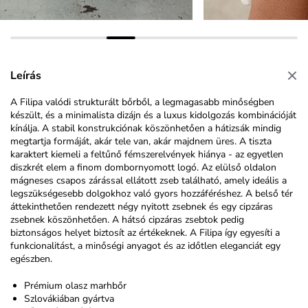
Leírás
A Filipa valódi strukturált bőrből, a legmagasabb minőségben
készült, és a minimalista dizájn és a luxus kidolgozás kombinációját
kínálja. A stabil konstrukciónak köszönhetően a hátizsák mindig
megtartja formáját, akár tele van, akár majdnem üres. A tiszta
karaktert kiemeli a feltűnő
fémszerelvények hiánya - az egyetlen
diszkrét elem a finom
dombornyomott
logó. Az elülső oldalon
mágneses csapos zárással ellátott zseb található, amely ideális a
legszükségesebb dolgokhoz való gyors hozzáféréshez. A belső tér
áttekinthetően rendezett négy nyitott zsebnek és egy cipzáras
zsebnek köszönhetően. A hátsó cipzáras zsebtok pedig
biztonságos helyet biztosít az értékeknek. A Filipa így egyesíti a
funkcionalitást, a minőségi anyagot és az időtlen eleg
anciát
egy
egészben.
Prémium olasz marhbőr
Szlovákiában gyártva