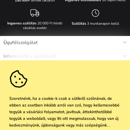
150 000+
termék raktáron
Ingyenes szállítás
20 000 Ft feletti
Szállítás
3 munkanapon belül
vásárlás esetén
Ügyfélszolgálat
Munkanapokon Hé-Pé: 8-17h óráig
Információk a vásárlásról
info@vuch.hu
Kapcsolat
Egyéb információk
+36 1 808 9989
Gyakori kérdések
Rólunk
Ne maradj le semmiről!
Anyagok és karbantartás
Karrier
Szállítás és fizetés
Újdonságok
Kedvezmények
Akció
Ajándék utalványok
Szeretnénk, ha a cookie-k csak a sütikről szólnának, de
Visszaküldés és reklamáció
ebben az esetben inkább arról van szó, hogy kellemesebbé
Vállalatok számára
Feliratkozni
tegyük a vásárlási folyamatot, javítsuk, áttekinthetőbbé
We Care
tegyük a weboldalt, vagy itt-ott megmutassuk, hogy van új
A személyes adatok védelmének alapelvei
itt
Vuchlook
kedvezményünk, újdonságunk vagy más szépségünk. .
Copyright © 2026 Vuch s.r.o. Minden jog fenntartva. Technikailag biztosítja