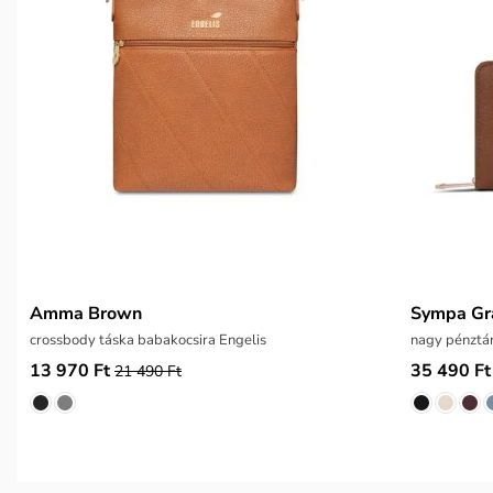
Amma Brown
Sympa Gr
crossbody táska babakocsira Engelis
nagy pénztá
13 970 Ft
35 490 Ft
21 490 Ft