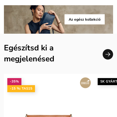
Az egész kollekció
Egészítsd ki a
megjelenésed
-35%
SK GYÁR
-15 %: TAS15