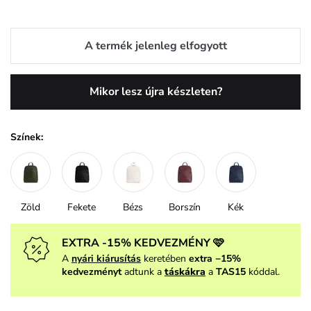
A termék jelenleg elfogyott
Mikor lesz újra készleten?
Színek:
Zöld
Fekete
Bézs
Borszín
Kék
EXTRA -15% KEDVEZMÉNY 🩷
A
nyári kiárusítás
keretében
extra −15%
kedvezményt
adtunk a
táskákra
a
TAS15
kóddal.