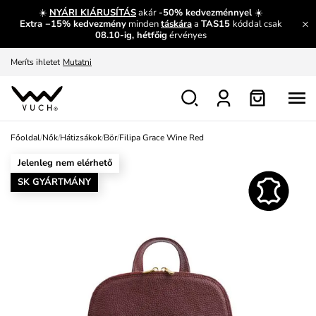
És mi az, amit máshol nem lehet megtudni?
Bővebben
☀️
NYÁRI KIÁRUSÍTÁS
akár
-50% kedvezménnyel
☀️
Extra −15% kedvezmény
minden
táskára
a
TAS15
kóddal csak
Fedezze fel velünk az újdonságokat.
Megtekintés
08.10-ig, hétfőig
érvényes
Meríts ihletet
Mutatni
Ingyenes csere és visszaküldés
Megtekintés
Főoldal
/
Nők
/
Hátizsákok
/
Bör
/
Filipa Grace Wine Red
Jelenleg nem elérhető
SK GYÁRTMÁNY