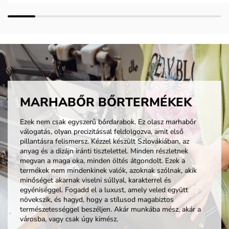
MARHABŐR BŐRTERMÉKEK
Ezek nem csak egyszerű bőrdarabok. Ez olasz marhabőr
válogatás, olyan precizitással feldolgozva, amit első
pillantásra felismersz. Kézzel készült Szlovákiában, az
anyag és a dizájn iránti tisztelettel. Minden részletnek
megvan a maga oka, minden öltés átgondolt. Ezek a
termékek nem mindenkinek valók, azoknak szólnak, akik
minőséget akarnak viselni súllyal, karakterrel és
egyéniséggel. Fogadd el a luxust, amely veled együtt
növekszik, és hagyd, hogy a stílusod magabiztos
természetességgel beszéljen. Akár munkába mész, akár a
városba, vagy csak úgy kimész.