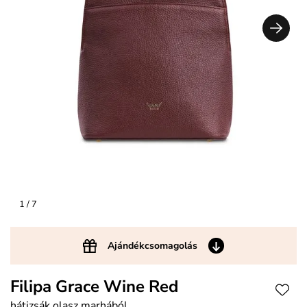
1
/ 7
Ajándékcsomagolás
Filipa Grace Wine Red
hátizsák olasz marhából