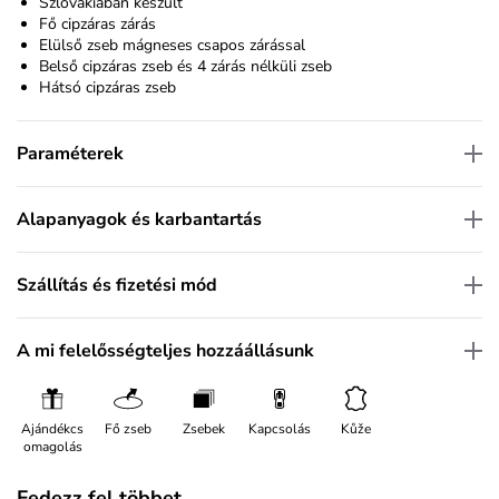
Szlovákiában készült
Fő cipzáras zárás
Elülső zseb mágneses csapos zárással
Belső cipzáras zseb és 4 zárás nélküli zseb
Hátsó cipzáras zseb
Paraméterek
Alapanyagok és karbantartás
Szállítás és fizetési mód
A mi felelősségteljes hozzáállásunk
Ajándékcs
Fő zseb
Zsebek
Kapcsolás
Kůže
omagolás
Fedezz fel többet