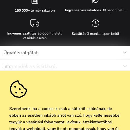
Ingyenes visszaküldés
30 napon belül
150 000+
termék raktáron
Ingyenes szállítás
20 000 Ft feletti
Szállítás
3 munkanapon belül
vásárlás esetén
Ügyfélszolgálat
Munkanapokon Hé-Pé: 8-17h óráig
Információk a vásárlásról
info@vuch.hu
Kapcsolat
Egyéb információk
+36 1 808 9989
Gyakori kérdések
Rólunk
Ne maradj le semmiről!
Anyagok és karbantartás
Karrier
Szállítás és fizetés
Újdonságok
Kedvezmények
Akció
Ajándék utalványok
Szeretnénk, ha a cookie-k csak a sütikről szólnának, de
Visszaküldés és reklamáció
ebben az esetben inkább arról van szó, hogy kellemesebbé
Vállalatok számára
Feliratkozni
tegyük a vásárlási folyamatot, javítsuk, áttekinthetőbbé
We Care
tegyük a weboldalt, vagy itt-ott megmutassuk, hogy van új
A személyes adatok védelmének alapelvei
itt