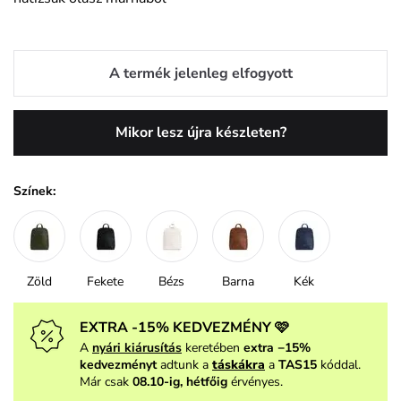
A termék jelenleg elfogyott
Mikor lesz újra készleten?
Színek:
Zöld
Fekete
Bézs
Barna
Kék
EXTRA -15% KEDVEZMÉNY 🩷
A
nyári kiárusítás
keretében
extra −15%
kedvezményt
adtunk a
táskákra
a
TAS15
kóddal.
Már csak
08.10-ig, hétfőig
érvényes.