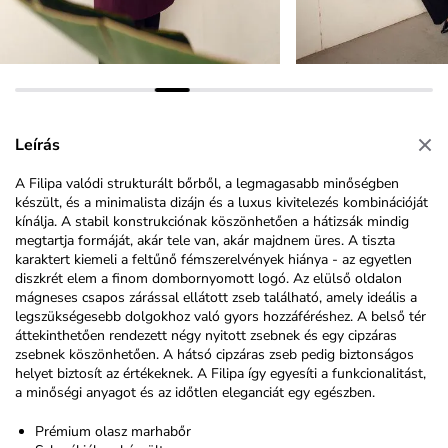
Leírás
A Filipa valódi strukturált bőrből, a legmagasabb minőségben
készült, és a minimalista dizájn és a luxus kivitelezés kombinációját
kínálja. A stabil konstrukciónak köszönhetően a hátizsák mindig
megtartja formáját, akár tele van, akár majdnem üres. A tiszta
karaktert kiemeli a feltűnő fémszerelvények hiánya - az egyetlen
diszkrét elem a finom dombornyomott logó. Az elülső oldalon
mágneses csapos zárással ellátott zseb található, amely ideális a
legszükségesebb dolgokhoz való gyors hozzáféréshez. A belső tér
áttekinthetően rendezett négy nyitott zsebnek és egy cipzáras
zsebnek köszönhetően. A hátsó cipzáras zseb pedig biztonságos
helyet biztosít az értékeknek. A Filipa így egyesíti a funkcionalitást,
a minőségi anyagot és az időtlen eleganciát egy egészben.
Prémium olasz marhabőr