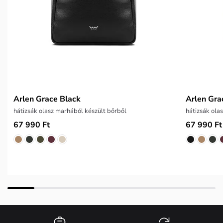
Arlen Grace Black
Arlen Gra
hátizsák olasz marhából készült bőrből
hátizsák ola
67 990 Ft
67 990 Ft