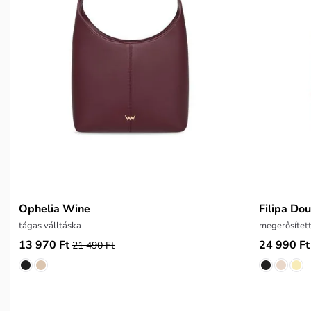
Ophelia Wine
Filipa Do
tágas válltáska
megerősített
13 970 Ft
24 990 Ft
21 490 Ft