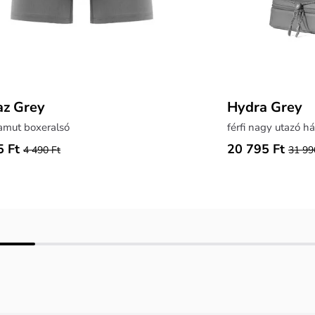
z Grey
Hydra Grey
pamut boxeralsó
férfi nagy utazó há
5 Ft
20 795 Ft
4 490 Ft
31 99