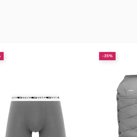
%
-35%