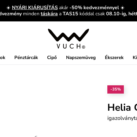
☀️
NYÁRI KIÁRUSÍTÁS
akár
-50% kedvezménnyel
☀️
edvezmény
minden
táskára
a
TAS15
kóddal csak
08.10-ig, hét
kok
Pénztárcák
Cipő
Napszemüveg
Ékszerek
K
-35%
Helia 
igazolványt