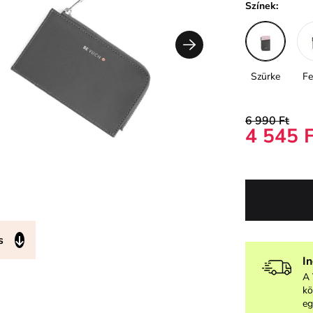
Színek:
Szürke
Fe
6 990 Ft
4 545 
s
I
A 
kö
eg