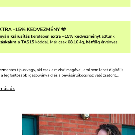
XTRA -15% KEDVEZMÉNY 🩷
nyári kiárusítás
keretében
extra −15% kedvezményt
adtunk
táskákra
a
TAS15
kóddal. Már csak
08.10-ig, hétfőig
érvényes.
zmentes típus vagy, aki csak azt viszi magával, ami nem lehet digitális
a legfontosabb igazolványaid és a bevásárlókocsihoz való zsetont…
rmációk