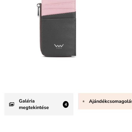
Galéria
Ajándékcsomagolá
4
megtekintése