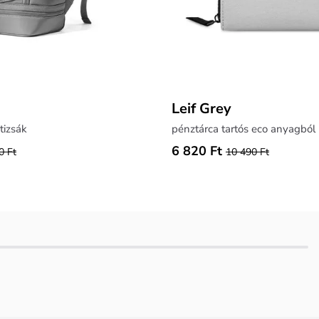
Leif Grey
tizsák
pénztárca tartós eco anyagból
6 820 Ft
0 Ft
10 490 Ft