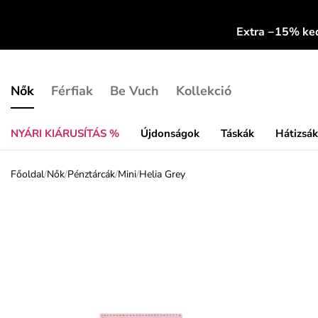
Extra −15% k
Nők
Férfiak
Be Vuch
Kollekció
NYÁRI KIÁRUSÍTÁS %
Újdonságok
Táskák
Hátizsá
Főoldal
/
Nők
/
Pénztárcák
/
Mini
/
Helia Grey