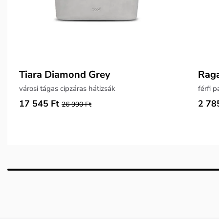
Tiara Diamond Grey
Raga
városi tágas cipzáras hátizsák
férfi 
17 545 Ft
2 78
26 990 Ft