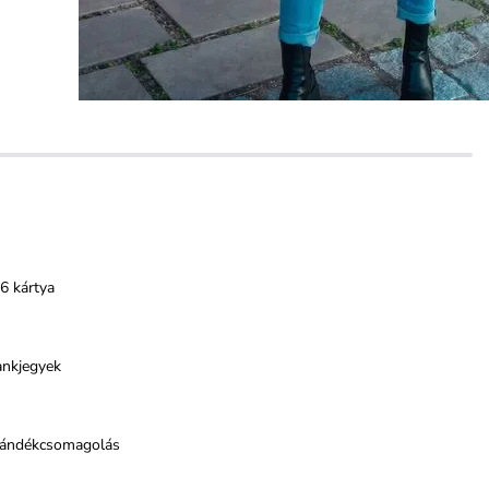
6 kártya
ankjegyek
jándékcsomagolás