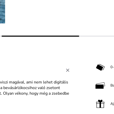
0-
viszi magával, ami nem lehet digitális
B
a bevásárlókocsihoz való zsetont
tót. Olyan vékony, hogy még a zsebedbe
A