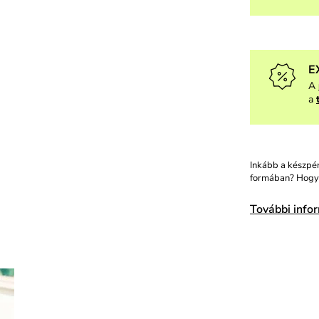
E
A
a
Inkább a készpén
formában? Hogy 
További info