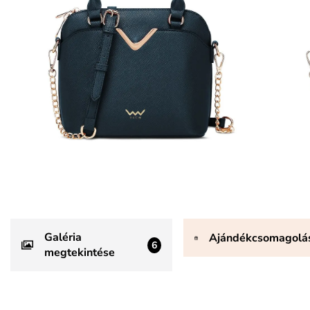
Galéria
Ajándékcsomagolá
6
megtekintése