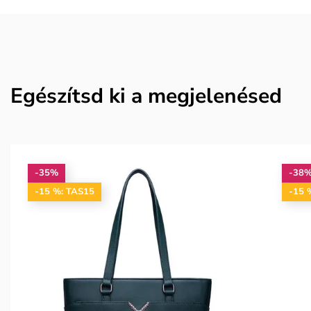
Egészítsd ki a megjelenésed
-35%
-38
-15 %: TAS15
-15 