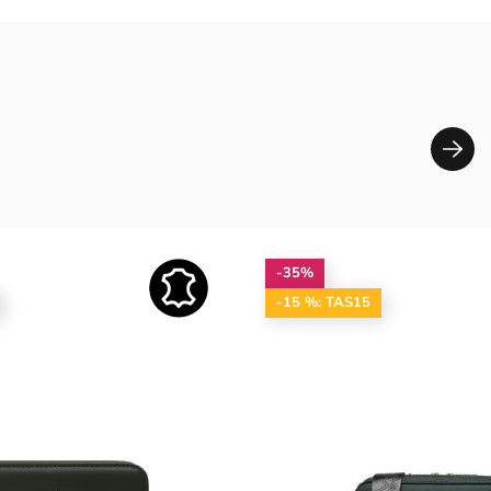
-35%
-15 %: TAS15