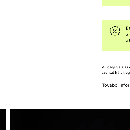
E
A
a
A Fossy Gala az 
szofisztikált ki
További info