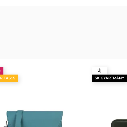
%
Új
%: TAS15
SK GYÁRTMÁNY