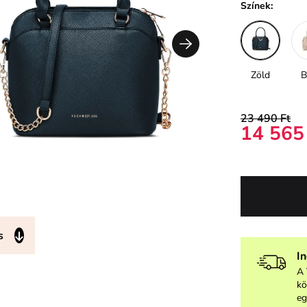
Színek:
Zöld
B
23 490 Ft
14 565
s
I
A 
kö
eg