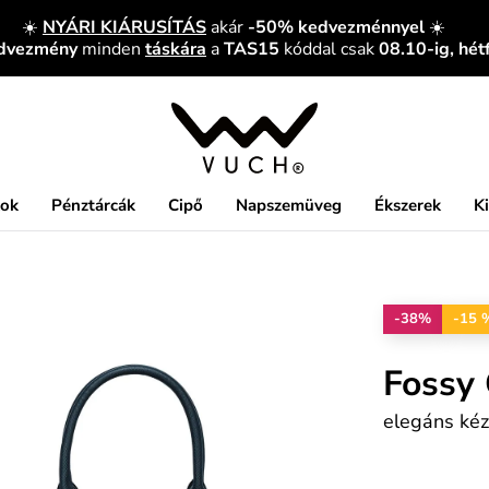
☀️
NYÁRI KIÁRUSÍTÁS
akár
-50% kedvezménnyel
☀️
edvezmény
minden
táskára
a
TAS15
kóddal csak
08.10-ig, hét
kok
Pénztárcák
Cipő
Napszemüveg
Ékszerek
K
-38%
-15 
Fossy
elegáns kéz