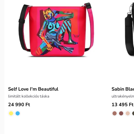
Self Love I'm Beautiful
Sabin Bla
limitált kollekciós táska
ultrakényel
24 990 Ft
13 495 Ft