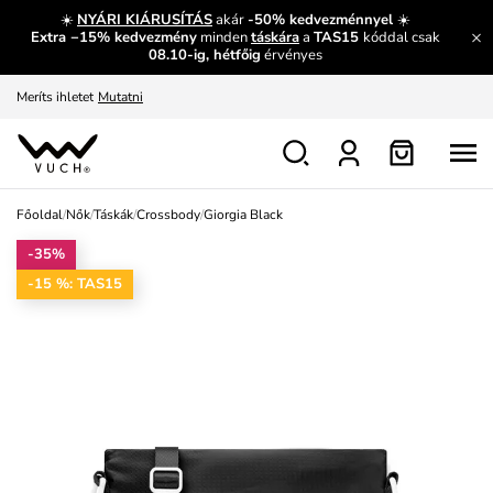
És mi az, amit máshol nem lehet megtudni?
Bővebben
☀️
NYÁRI KIÁRUSÍTÁS
akár
-50% kedvezménnyel
☀️
Extra −15% kedvezmény
minden
táskára
a
TAS15
kóddal csak
Fedezze fel velünk az újdonságokat.
Megtekintés
08.10-ig, hétfőig
érvényes
Meríts ihletet
Mutatni
Ingyenes csere és visszaküldés
Megtekintés
Főoldal
/
Nők
/
Táskák
/
Crossbody
/
Giorgia Black
-35%
-15 %: TAS15