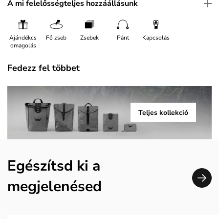
A mi felelősségteljes hozzáállásunk
Ajándékcs
Fő zseb
Zsebek
Pánt
Kapcsolás
omagolás
Fedezz fel többet
Teljes kollekció
Egészítsd ki a
megjelenésed