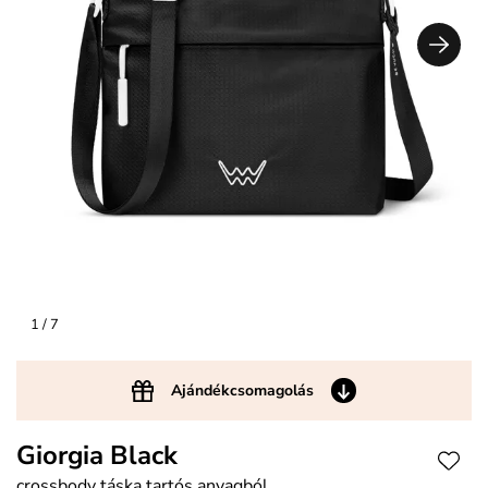
1
/ 7
Ajándékcsomagolás
Giorgia Black
crossbody táska tartós anyagból