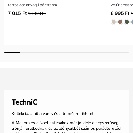
tartós eco anyagú pénztárca
velúr crossb
7 015 Ft
8 995 Ft
13 490 Ft
1
TechniC
Kollekció, amit a város és a természet ihletett
A Mellora és a Noel hátizsákok már jó ideje a népszerűség
trónján uralkodnak, és az előnyeikből számos parádés utód