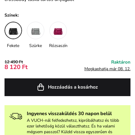
Színek:
Fekete
Szürke
Rózsaszín
12 490 Ft
Raktáron
8 120 Ft
Megkaphatja már 08. 12.
Hozzáadás a kosárhoz
Ingyenes visszaküldés 30 napon belül
A VUCH-nál felfedezhetsz, kipróbálhatsz és több
ezer lehetőség közül választhatsz. És ha valami
mégsem passzol? Küldd vissza egyszerűen és