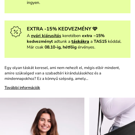
ingyen.
EXTRA -15% KEDVEZMÉNY 🩷
A
nyári kiárusítás
keretében
extra −15%
kedvezményt
adtunk a
táskákra
a
TAS15
kóddal.
Már csak
08.10-ig, hétfőig
érvényes.
Egy olyan táskát keresel, ami nem nehezít el, mégis elbír mindent,
amire szükséged van a szabadtéri kirándulásokhoz és a
mindennapokhoz? Ez a könnyű szépség, amely…
További információk