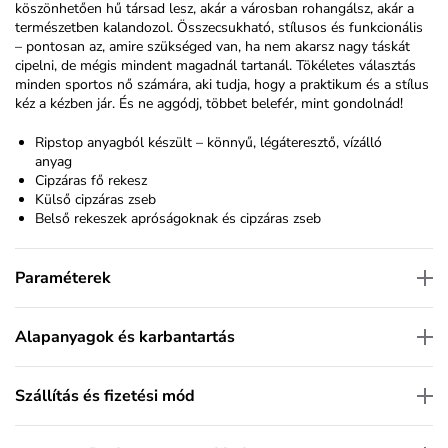
köszönhetően hű társad lesz, akár a városban rohangálsz, akár a
természetben kalandozol. Összecsukható, stílusos és funkcionális
– pontosan az, amire szükséged van, ha nem akarsz nagy táskát
cipelni, de mégis mindent magadnál tartanál. Tökéletes választás
minden sportos nő számára, aki tudja, hogy a praktikum és a stílus
kéz a kézben jár. És ne aggódj, többet belefér, mint gondolnád!
Ripstop anyagból készült – könnyű, légáteresztő, vízálló
anyag
Cipzáras fő rekesz
Külső cipzáras zseb
Belső rekeszek apróságoknak és cipzáras zseb
Paraméterek
Alapanyagok és karbantartás
Szállítás és fizetési mód