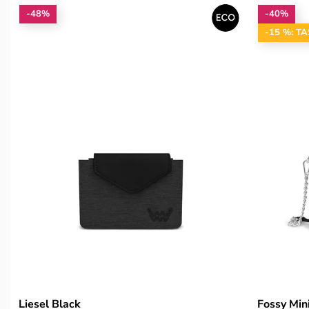
-48%
-40%
-15 %: T
Liesel Black
Fossy Min