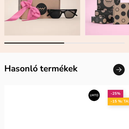
Hasonló termékek
-25%
-15 %: T