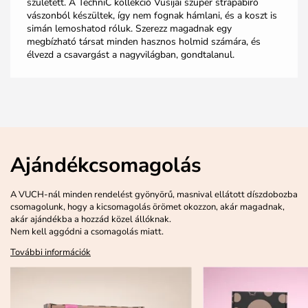
született. A TechniC kollekció Vusijai szuper strapabíró
vászonból készültek, így nem fognak hámlani, és a koszt is
simán lemoshatod róluk. Szerezz magadnak egy
megbízható társat minden hasznos holmid számára, és
élvezd a csavargást a nagyvilágban, gondtalanul.
Ajándékcsomagolás
A VUCH-nál minden rendelést gyönyörű, masnival ellátott díszdobozba
csomagolunk, hogy a kicsomagolás örömet okozzon, akár magadnak,
akár ajándékba a hozzád közel állóknak.
Nem kell aggódni a csomagolás miatt.
További információk