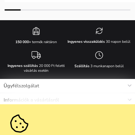
Ingyenes visszaküldés
30 napon belül
150 000+
termék raktáron
Ingyenes szállítás
20 000 Ft feletti
Szállítás
3 munkanapon belül
vásárlás esetén
Ügyfélszolgálat
Munkanapokon Hé-Pé: 8-17h óráig
Információk a vásárlásról
info@vuch.hu
Kapcsolat
Egyéb információk
+36 1 808 9989
Gyakori kérdések
Rólunk
Ne maradj le semmiről!
Anyagok és karbantartás
Karrier