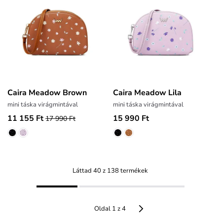
Caira Meadow Brown
Caira Meadow Lila
mini táska virágmintával
mini táska virágmintával
11 155 Ft
15 990 Ft
17 990 Ft
Láttad 40 z 138 termékek
Oldal 1 z 4