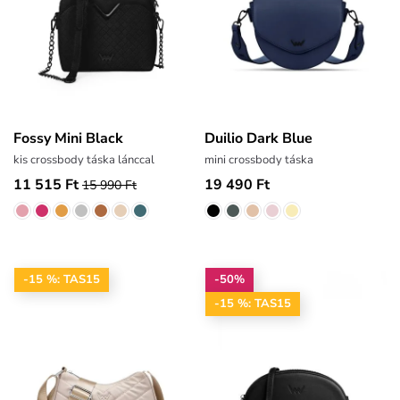
Fossy Mini Black
Duilio Dark Blue
kis crossbody táska lánccal
mini crossbody táska
11 515 Ft
19 490 Ft
15 990 Ft
-15 %: TAS15
-50%
-15 %: TAS15