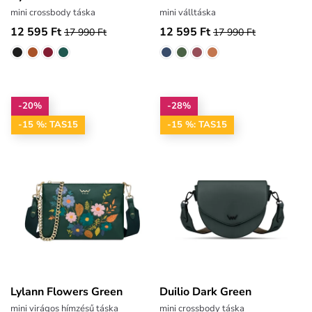
mini crossbody táska
mini válltáska
12 595 Ft
12 595 Ft
17 990 Ft
17 990 Ft
-20%
-28%
-15 %: TAS15
-15 %: TAS15
Lylann Flowers Green
Duilio Dark Green
mini virágos hímzésű táska
mini crossbody táska