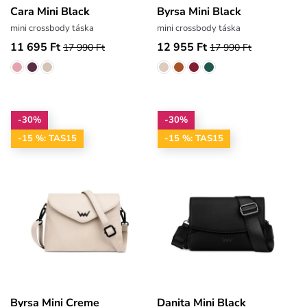
Cara Mini Black
Byrsa Mini Black
mini crossbody táska
mini crossbody táska
11 695 Ft
12 955 Ft
17 990 Ft
17 990 Ft
-30%
-30%
-15 %: TAS15
-15 %: TAS15
Byrsa Mini Creme
Danita Mini Black