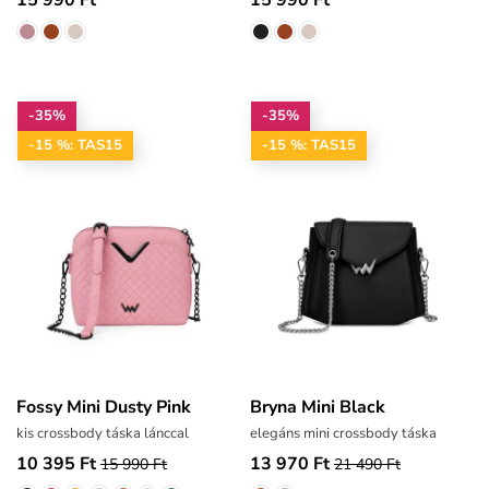
-35%
-35%
-15 %: TAS15
-15 %: TAS15
Fossy Mini Dusty Pink
Bryna Mini Black
kis crossbody táska lánccal
elegáns mini crossbody táska
10 395 Ft
13 970 Ft
15 990 Ft
21 490 Ft