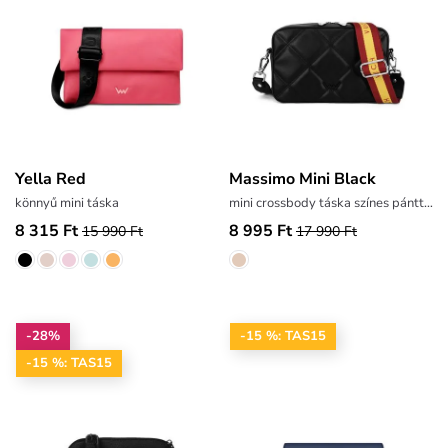
Yella Red
Massimo Mini Black
könnyű mini táska
mini crossbody táska színes pánttal
8 315 Ft
8 995 Ft
15 990 Ft
17 990 Ft
-28%
-15 %: TAS15
-15 %: TAS15