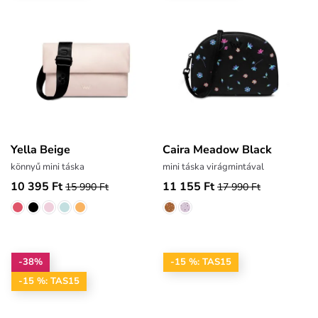
Yella Beige
Caira Meadow Black
könnyű mini táska
mini táska virágmintával
10 395 Ft
11 155 Ft
15 990 Ft
17 990 Ft
-38%
-15 %: TAS15
-15 %: TAS15