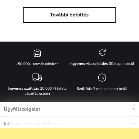
További betöltés
Ingyenes visszaküldés
30 napon belül
150 000+
termék raktáron
Ingyenes szállítás
20 000 Ft feletti
Szállítás
3 munkanapon belül
vásárlás esetén
Ügyfélszolgálat
Munkanapokon Hé-Pé: 8-17h óráig
Információk a vásárlásról
info@vuch.hu
Kapcsolat
Egyéb információk