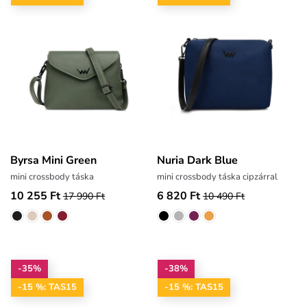
Byrsa Mini Green
Nuria Dark Blue
mini crossbody táska
mini crossbody táska cipzárral
10 255 Ft
6 820 Ft
17 990 Ft
10 490 Ft
-35%
-38%
-15 %: TAS15
-15 %: TAS15