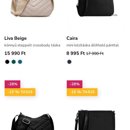
Liva Beige
Caira
könnyű steppelt crossbody táska
mini kézitáska állítható pánttal
15 990 Ft
8 995 Ft
17 990 Ft
-28%
-28%
-15 %: TAS15
-15 %: TAS15