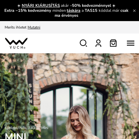
Fedezze fel velünk az újdonságokat.
Megtekintés
☀️
NYÁRI KIÁRUSÍTÁS
akár
-50% kedvezménnyel
☀️
Extra −15% kedvezmény
minden
táskára
a
TAS15
kóddal már
csak
Meríts ihletet
Mutatni
ma érvényes
Ingyenes csere és visszaküldés
Megtekintés
Főoldal
/
Nők
/
Táskák
/
Mini
MINI