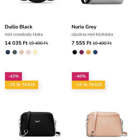
Duilio Black
Nuria Grey
mini crossbody táska
cipzáras mini kézitáska
14 035 Ft
7 555 Ft
19 490 Ft
10 490 Ft
-43%
-40%
-15 %: TAS15
-15 %: TAS15