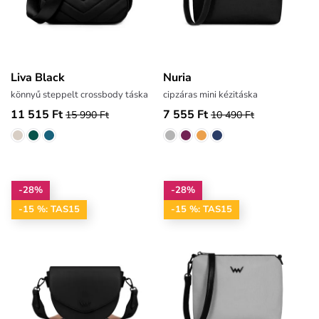
Liva Black
Nuria
könnyű steppelt crossbody táska
cipzáras mini kézitáska
11 515 Ft
7 555 Ft
15 990 Ft
10 490 Ft
-28%
-28%
-15 %: TAS15
-15 %: TAS15