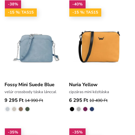
-38%
-40%
-15 %: TAS15
-15 %: TAS15
Fossy Mini Suede Blue
Nuria Yellow
velúr crossbody táska lánccal
cipzáras mini kézitáska
9 295 Ft
6 295 Ft
14 990 Ft
10 490 Ft
-35%
-35%