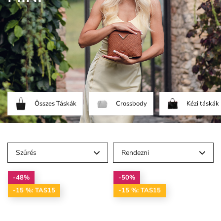
Összes Táskák
Crossbody
Kézi táskák
Szűrés
Rendezni
-48%
-50%
-15 %: TAS15
-15 %: TAS15