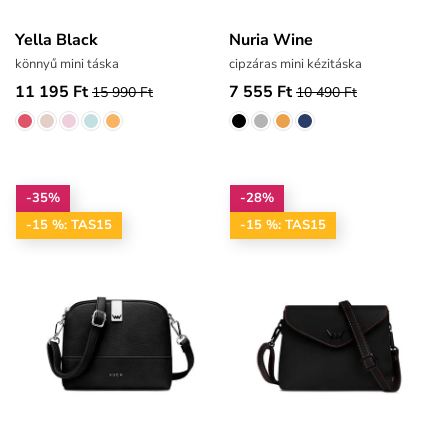
Yella Black
Nuria Wine
könnyű mini táska
cipzáras mini kézitáska
11 195 Ft
7 555 Ft
15 990 Ft
10 490 Ft
-35%
-28%
-15 %: TAS15
-15 %: TAS15