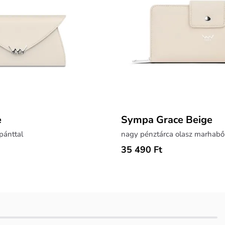
e
Sympa Grace Beige
pánttal
nagy pénztárca olasz marhabő
35 490 Ft