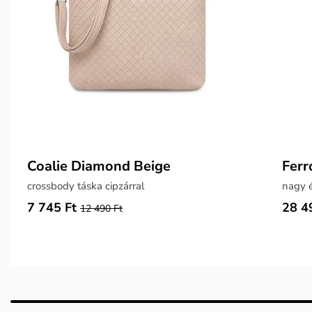
Coalie Diamond Beige
Ferr
crossbody táska cipzárral
nagy é
7 745 Ft
28 4
12 490 Ft