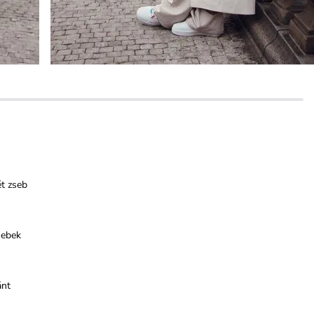
t zseb
sebek
ánt