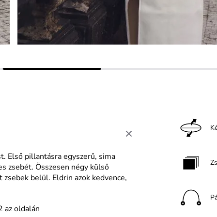
Ké
. Első pillantásra egyszerű, sima
Z
zes zsebét. Összesen négy külső
 zsebek belül. Eldrin azok kedvence,
P
2 az oldalán