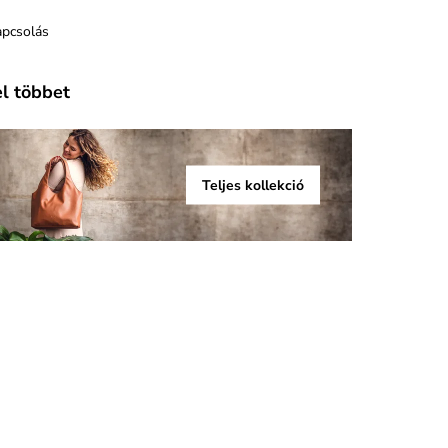
apcsolás
el többet
Teljes kollekció