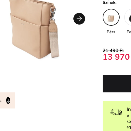
Színek:
Bézs
Fe
21 490 Ft
13 970
s
I
A 
kö
eg