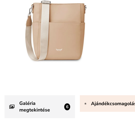
Galéria
Ajándékcsomagolá
6
megtekintése