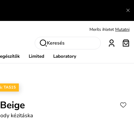
Fedezze fel velünk az újdonságokat.
Megtekintés
Meríts ihletet
Mutatni
Ingyenes csere és visszaküldés
Megtekintés
Keresés
iegészítők
Limited
Laboratory
%: TAS15
 Beige
ody kézitáska