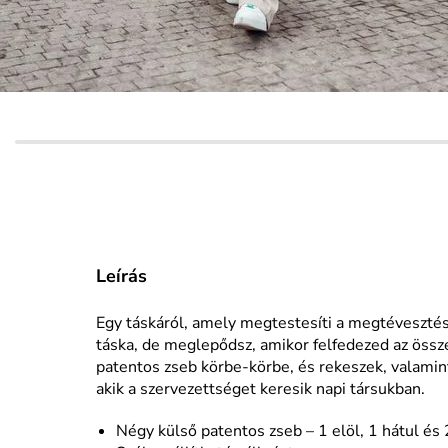
Leírás
Egy táskáról, amely megtestesíti a megtévesztést
táska, de meglepődsz, amikor felfedezed az öss
patentos zseb körbe-körbe, és rekeszek, valamint
akik a szervezettséget keresik napi társukban.
Négy külső patentos zseb – 1 elöl, 1 hátul és 