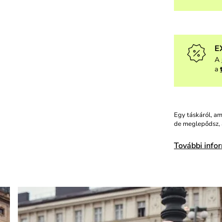
E
A
a
Egy táskáról, am
de meglepődsz, 
További info