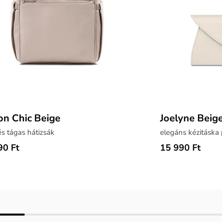
on Chic Beige
Joelyne Beig
s tágas hátizsák
elegáns kézitáska 
90 Ft
15 990 Ft