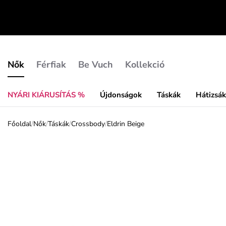
Nők
Férfiak
Be Vuch
Kollekció
NYÁRI KIÁRUSÍTÁS %
Újdonságok
Táskák
Hátizsá
Főoldal
/
Nők
/
Táskák
/
Crossbody
/
Eldrin Beige