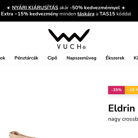
☀️
NYÁRI KIÁRUSÍTÁS
akár
-50% kedvezménnyel
☀️
Extra −15% kedvezmény
minden
táskára
a
TAS15
kóddal
kok
Pénztárcák
Cipő
Napszemüveg
Ékszerek
K
-35%
-15 
Eldrin
nagy crossb