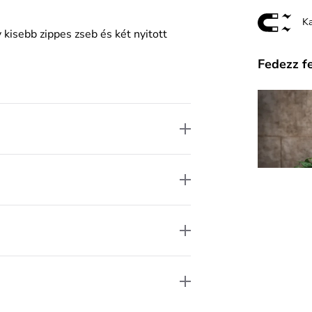
K
kisebb zippes zseb és két nyitott
Fedezz f