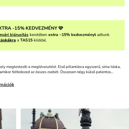
XTRA -15% KEDVEZMÉNY 🩷
nyári kiárusítás
keretében
extra −15% kedvezményt
adtunk
táskákra
a
TAS15
kóddal.
ely megtestesíti a megtévesztést. Első pillantásra egyszerű, sima táska,
amikor felfedezed az összes zsebét. Összesen négy külső patentos…
rmációk