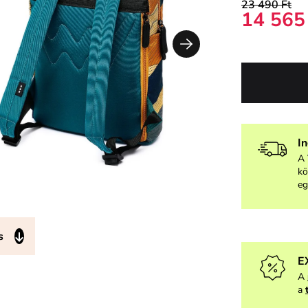
23 490 Ft
14 565
I
A 
kö
eg
s
E
A
a