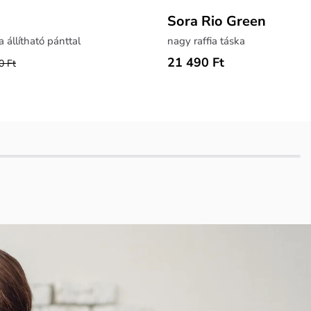
Sora Rio Green
 állítható pánttal
nagy raffia táska
21 490 Ft
0 Ft