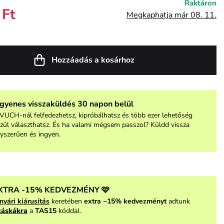
Raktáron
 Ft
Megkaphatja már 08. 11.
Hozzáadás a kosárhoz
ngyenes visszaküldés 30 napon belül
VUCH-nál felfedezhetsz, kipróbálhatsz és több ezer lehetőség
zül választhatsz. És ha valami mégsem passzol? Küldd vissza
yszerűen és ingyen.
XTRA -15% KEDVEZMÉNY 🩷
nyári kiárusítás
keretében
extra −15% kedvezményt
adtunk
táskákra
a
TAS15
kóddal.