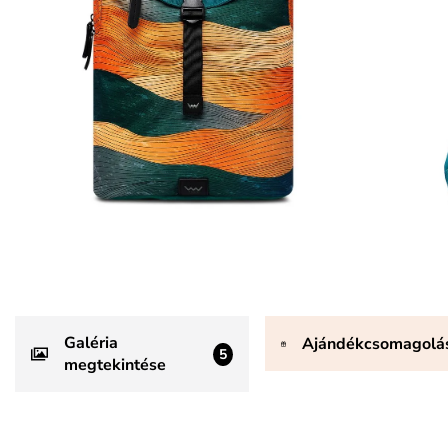
Galéria
Ajándékcsomagolá
5
megtekintése