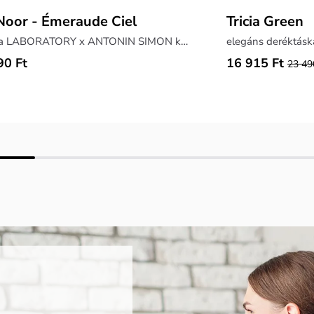
oor - Émeraude Ciel
Tricia Green
táska a LABORATORY x ANTONIN SIMON kollekcióból
elegáns deréktáska
90 Ft
16 915 Ft
23 49