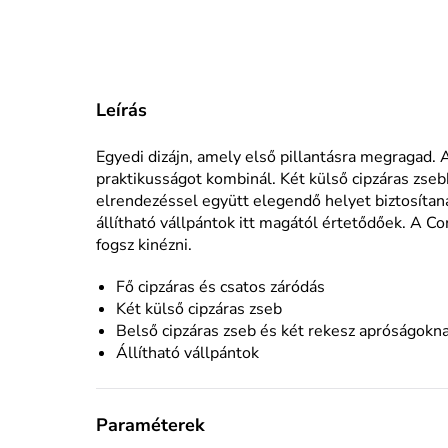
Leírás
Egyedi dizájn, amely első pillantásra megragad. 
praktikusságot kombinál. Két külső cipzáras zseb
elrendezéssel együtt elegendő helyet biztosíta
állítható vállpántok itt magától értetődőek. A C
fogsz kinézni.
Fő cipzáras és csatos záródás
Két külső cipzáras zseb
Belső cipzáras zseb és két rekesz apróságokn
Állítható vállpántok
Paraméterek