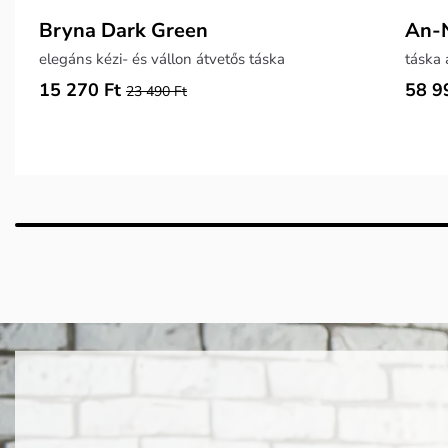
Bryna Dark Green
An-N
elegáns kézi- és vállon átvetős táska
15 270 Ft
58 9
23 490 Ft