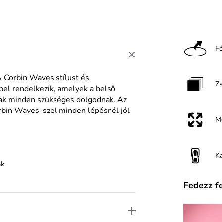
F
A Corbin Waves stílust és
Z
bel rendelkezik, amelyek a belső
nak minden szükséges dolgodnak. Az
orbin Waves-szel minden lépésnél jól
M
K
ak
Fedezz f