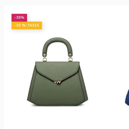
-35%
-15 %: TAS15