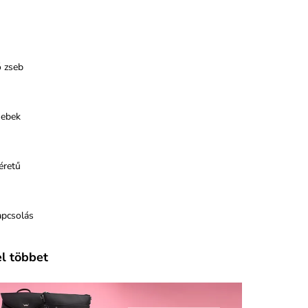
ő zseb
sebek
éretű
apcsolás
el többet