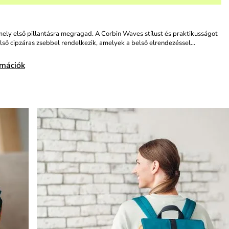
mely első pillantásra megragad. A Corbin Waves stílust és praktikusságot
lső cipzáras zsebbel rendelkezik, amelyek a belső elrendezéssel…
rmációk