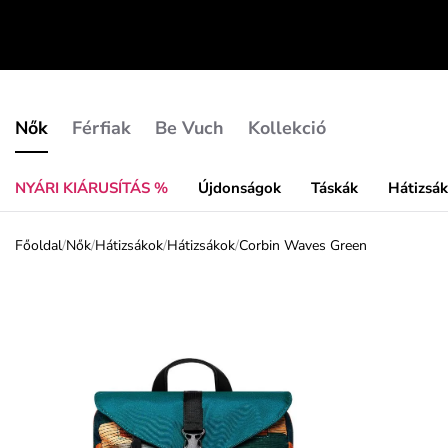
Nők
Férfiak
Be Vuch
Kollekció
NYÁRI KIÁRUSÍTÁS %
Újdonságok
Táskák
Hátizsá
Főoldal
/
Nők
/
Hátizsákok
/
Hátizsákok
/
Corbin Waves Green