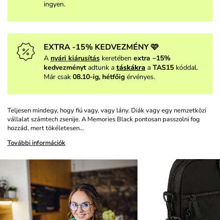
ingyen.
EXTRA -15% KEDVEZMÉNY 🩷
A
nyári kiárusítás
keretében
extra −15%
kedvezményt
adtunk a
táskákra
a
TAS15
kóddal.
Már csak
08.10-ig, hétfőig
érvényes.
Teljesen mindegy, hogy fiú vagy, vagy lány. Diák vagy egy nemzetközi
vállalat számtech zsenije. A Memories Black pontosan passzolni fog
hozzád, mert tökéletesen…
További információk