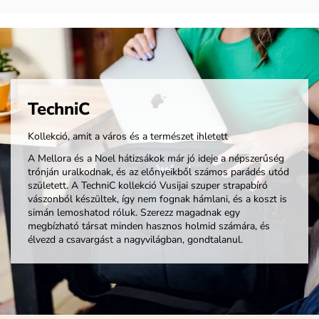
TechniC
Kollekció, amit a város és a természet ihletett
A Mellora és a Noel hátizsákok már jó ideje a népszerűség
trónján uralkodnak, és az előnyeikből számos parádés utód
született. A TechniC kollekció Vusijai szuper strapabíró
vászonból készültek, így nem fognak hámlani, és a koszt is
simán lemoshatod róluk. Szerezz magadnak egy
megbízható társat minden hasznos holmid számára, és
élvezd a csavargást a nagyvilágban, gondtalanul.