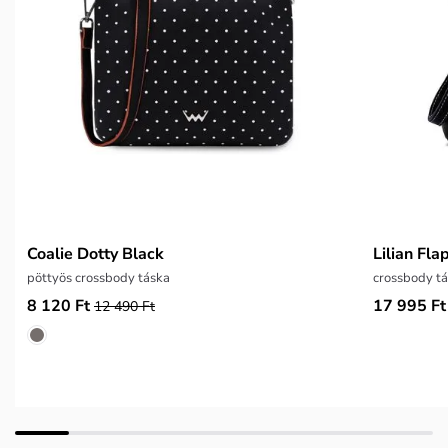
Coalie Dotty Black
Lilian Fl
pöttyös crossbody táska
crossbody tá
8 120 Ft
17 995 Ft
12 490 Ft