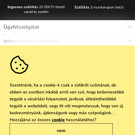
Ingyenes szállítás
20 000 Ft feletti
Szállítás
3 munkanapon belül
vásárlás esetén
Ügyfélszolgálat
Munkanapokon Hé-Pé: 8-17h óráig
Információk a vásárlásról
info@vuch.hu
Kapcsolat
Egyéb információk
+36 1 808 9989
Gyakori kérdések
Rólunk
Ne maradj le semmiről!
Anyagok és karbantartás
Karrier
Szállítás és fizetés
Újdonságok
Kedvezmények
Akció
Ajándék utalványok
Szeretnénk, ha a cookie-k csak a sütikről szólnának, de
Visszaküldés és reklamáció
ebben az esetben inkább arról van szó, hogy kellemesebbé
Vállalatok számára
Feliratkozni
tegyük a vásárlási folyamatot, javítsuk, áttekinthetőbbé
We Care
tegyük a weboldalt, vagy itt-ott megmutassuk, hogy van új
A személyes adatok védelmének alapelvei
itt
Vuchlook
kedvezményünk, újdonságunk vagy más szépségünk. .
Copyright © 2026 Vuch s.r.o. Minden jog fenntartva. Technikailag biztosítja
Hozzájárul az összes
cookie
használatához?
Üzletek
Praha
Simplia.cz
nem
Általános üzleti feltételek