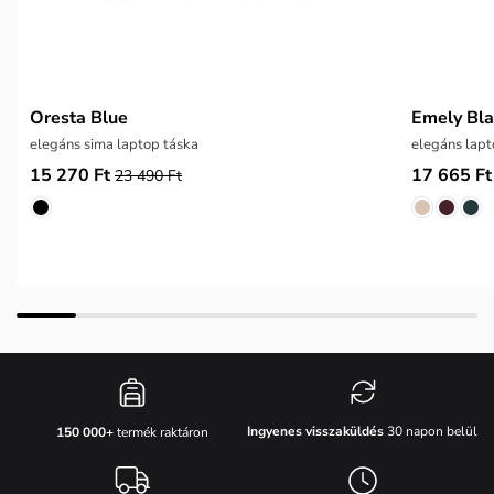
Oresta Blue
Emely Bl
elegáns sima laptop táska
elegáns lapt
15 270 Ft
17 665 Ft
23 490 Ft
Ingyenes visszaküldés
30 napon belül
150 000+
termék raktáron