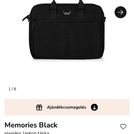
1
/ 8
Ajándékcsomagolás
Memories Black
elegáns laptop táska