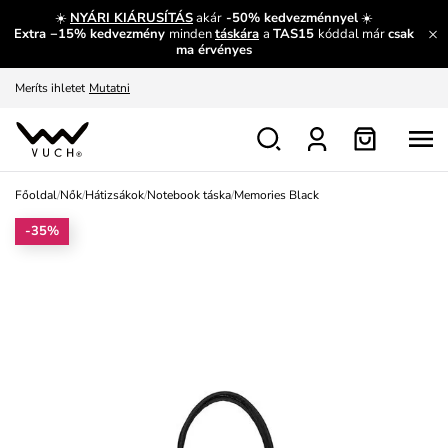
És mi az, amit máshol nem lehet megtudni?
Bővebben
☀️
NYÁRI KIÁRUSÍTÁS
akár
-50% kedvezménnyel
☀️
Extra −15% kedvezmény
minden
táskára
a
TAS15
kóddal már
csak
Fedezze fel velünk az újdonságokat.
Megtekintés
ma érvényes
Meríts ihletet
Mutatni
Ingyenes csere és visszaküldés
Megtekintés
Főoldal
/
Nők
/
Hátizsákok
/
Notebook táska
/
Memories Black
-35%