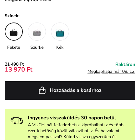
Színek:
Fekete
Szürke
Kék
21 490 Ft
Raktáron
13 970 Ft
Megkaphatja már 08. 12.
Hozzáadás a kosárhoz
Ingyenes visszaküldés 30 napon belül
A VUCH-nál felfedezhetsz, kipróbálhatsz és több
ezer lehetőség közül választhatsz. És ha valami
mégsem passzol? Küldd vissza egyszerűen és