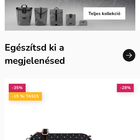
Teljes kollekció
Egészítsd ki a
megjelenésed
-35%
-28%
-15 %: TAS15