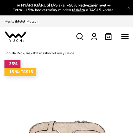
☀️
NYÁRI KIÁRUSÍTÁS
akár
-50% kedvezménnye
l ☀️
Fedezze fel velünk az újdonságokat.
Megtekintés
Extra −15% kedvezmény
minden
táskára
a
TAS15
kóddal
Meríts ihletet
Mutatni
Ingyenes csere és visszaküldés
Megtekintés
Főoldal
/
Nők
/
Táskák
/
Crossbody
/
Fossy Beige
-35%
-15 %: TAS15