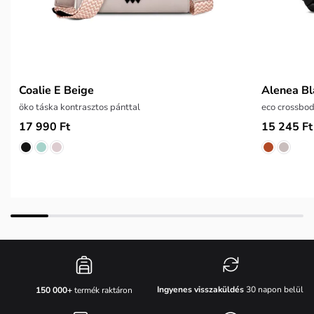
Coalie E Beige
Alenea Bl
öko táska kontrasztos pánttal
eco crossbod
17 990 Ft
15 245 Ft
Ingyenes visszaküldés
30 napon belül
150 000+
termék raktáron