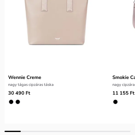
Wennie Creme
Smokie C
nagy tágas cipzáras táska
nagy cipzára
30 490 Ft
11 155 Ft