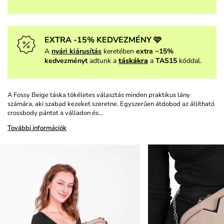
EXTRA -15% KEDVEZMÉNY 🩷
A
nyári kiárusítás
keretében
extra −15%
kedvezményt
adtunk a
táskákra
a
TAS15
kóddal.
A Fossy Beige táska tökéletes választás minden praktikus lány
számára, aki szabad kezeket szeretne. Egyszerűen átdobod az állítható
crossbody pántot a válladon és…
További információk