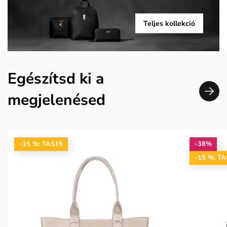
Teljes kollekció
Egészítsd ki a
megjelenésed
-15 %: TAS15
-38%
-15 %: T