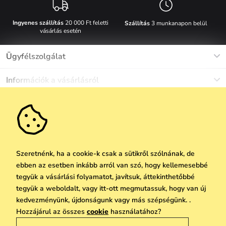
Ingyenes szállítás
20 000 Ft feletti
Szállítás
3 munkanapon belül
vásárlás esetén
Ügyfélszolgálat
Munkanapokon Hé-Pé: 8-17h óráig
Információk a vásárlásról
info@vuch.hu
Kapcsolat
Egyéb információk
+36 1 808 9989
Gyakori kérdések
Rólunk
Ne maradj le semmiről!
Anyagok és karbantartás
Karrier
Szállítás és fizetés
Újdonságok
Kedvezmények
Akció
Ajándék utalványok
Szeretnénk, ha a cookie-k csak a sütikről szólnának, de
Visszaküldés és reklamáció
ebben az esetben inkább arról van szó, hogy kellemesebbé
Vállalatok számára
Feliratkozni
tegyük a vásárlási folyamatot, javítsuk, áttekinthetőbbé
We Care
tegyük a weboldalt, vagy itt-ott megmutassuk, hogy van új
A személyes adatok védelmének alapelvei
itt
Vuchlook
kedvezményünk, újdonságunk vagy más szépségünk. .
Copyright © 2026 Vuch s.r.o. Minden jog fenntartva. Technikailag biztosítja
Hozzájárul az összes
cookie
használatához?
Üzletek
Praha
Simplia.cz