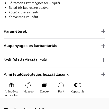
Fő záródás két mágnessel + cipzár
Belső tér két részre osztva
Külső cipzáras zseb
Kényelmes vállpánt
Paraméterek
Alapanyagok és karbantartás
Szállítás és fizetési mód
A mi felelősségteljes hozzáállásunk
Ajándékcs
Két zseb
Zsebek
Pánt
Kapcsolás
omagolás