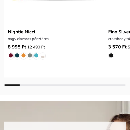
Nightie Nicci
Fino Silve
nagy cipzáras pénztárca
crossbody t
8 995 Ft
3 570 Ft
12 490 Ft
5