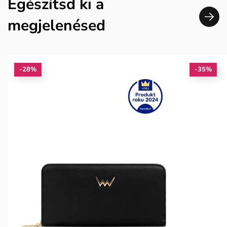
Egészítsd ki a
megjelenésed
-28%
-35%