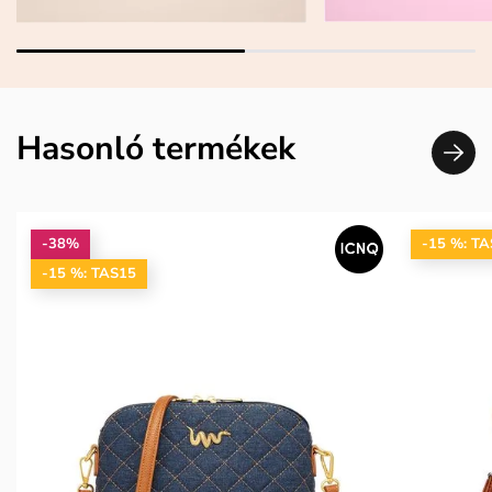
Hasonló termékek
-38%
-15 %: T
-15 %: TAS15