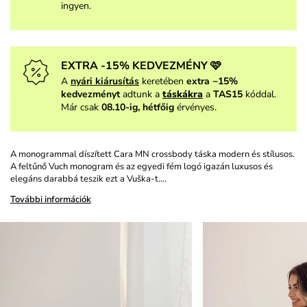
ingyen.
EXTRA -15% KEDVEZMÉNY 🩷
A
nyári kiárusítás
keretében
extra −15%
kedvezményt
adtunk a
táskákra
a
TAS15
kóddal.
Már csak
08.10-ig, hétfőig
érvényes.
A monogrammal díszített Cara MN crossbody táska modern és stílusos.
A feltűnő Vuch monogram és az egyedi fém logó igazán luxusos és
elegáns darabbá teszik ezt a Vuška-t.…
További információk