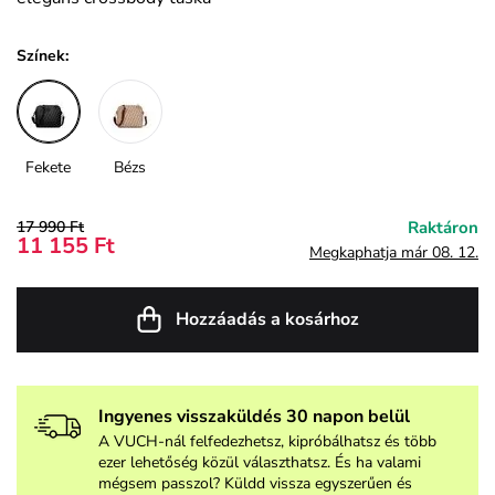
Színek:
Fekete
Bézs
17 990 Ft
Raktáron
11 155 Ft
Megkaphatja már 08. 12.
Hozzáadás a kosárhoz
Ingyenes visszaküldés 30 napon belül
A VUCH-nál felfedezhetsz, kipróbálhatsz és több
ezer lehetőség közül választhatsz. És ha valami
mégsem passzol? Küldd vissza egyszerűen és