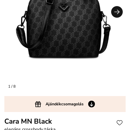
1
/ 8
Ajándékcsomagolás
Cara MN Black
elegáns crossbody táska