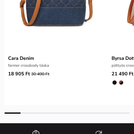
Cara Denim
Byrsa Dot
farmer crossbody táska
pöttyös cros
18 905 Ft
21 490 Ft
30 490 Ft