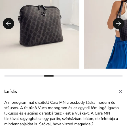
Leírás
A monogrammal díszített Cara MN crossbody táska modern és
stílusos. A feltűnő Vuch monogram és az egyedi fém logó igazán
luxusos és elegáns darabbá teszik ezt a Vuška-t. A Cara MN
táskával ragyoghatsz egy partin, színházban, bálon, de feldobja a
mindennapjaidat is. Szóval, hova viszed magaddal?