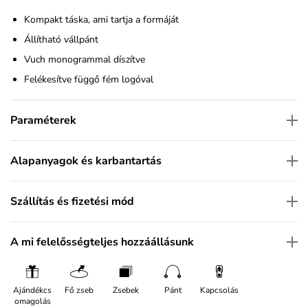
Kompakt táska, ami tartja a formáját
Állítható vállpánt
Vuch monogrammal díszítve
Felékesítve függő fém logóval
Paraméterek
Alapanyagok és karbantartás
Szállítás és fizetési mód
A mi felelősségteljes hozzáállásunk
Ajándékcs
Fő zseb
Zsebek
Pánt
Kapcsolás
omagolás