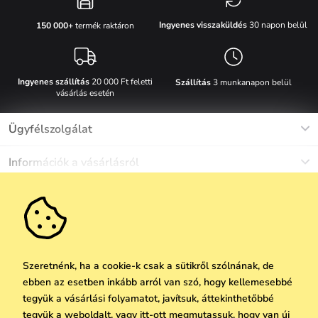
Ingyenes visszaküldés
30 napon belül
150 000+
termék raktáron
Ingyenes szállítás
20 000 Ft feletti
Szállítás
3 munkanapon belül
vásárlás esetén
Ügyfélszolgálat
Munkanapokon Hé-Pé: 8-17h óráig
Információk a vásárlásról
info@vuch.hu
Kapcsolat
Egyéb információk
+36 1 808 9989
Gyakori kérdések
Rólunk
Ne maradj le semmiről!
Anyagok és karbantartás
Karrier
Szállítás és fizetés
Újdonságok
Kedvezmények
Akció
Ajándék utalványok
Szeretnénk, ha a cookie-k csak a sütikről szólnának, de
Visszaküldés és reklamáció
ebben az esetben inkább arról van szó, hogy kellemesebbé
Vállalatok számára
Feliratkozni
tegyük a vásárlási folyamatot, javítsuk, áttekinthetőbbé
We Care
tegyük a weboldalt, vagy itt-ott megmutassuk, hogy van új
A személyes adatok védelmének alapelvei
itt