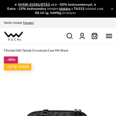
És mi az, amit máshol nem lehet megtudni?
Bővebben
☀️
NYÁRI KIÁRUSÍTÁS
akár
-50% kedvezménnyel
☀️
Extra −15% kedvezmény
minden
táskára
a
TAS15
kóddal csak
Fedezze fel velünk az újdonságokat.
Megtekintés
08.10-ig, hétfőig
érvényes
Meríts ihletet
Mutatni
Ingyenes csere és visszaküldés
Megtekintés
Főoldal
/
Nők
/
Táskák
/
Crossbody
/
Cara MN Black
-38%
-15 %: TAS15