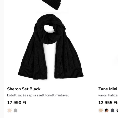
Sheron Set Black
Zane Mini
kötött sál és sapka szett fonott mintával
városi hátizs
17 990 Ft
12 955 Ft