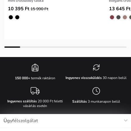
mini crossbody táska
elegáns cros
10 395 Ft
13 645 Ft
15 990 Ft
Ingyenes visszaküldés
30 napon belül
150 000+
termék raktáron
Ingyenes szállítás
20 000 Ft feletti
Szállítás
3 munkanapon belül
vásárlás esetén
Ügyfélszolgálat
Munkanapokon Hé-Pé: 8-17h óráig