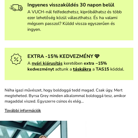
Ingyenes visszaküldés 30 napon belül
A VUCH-nál felfedezhetsz, kipróbálhatsz és több
ezer lehetőség közül választhatsz. És ha valami
mégsem passzol? Küldd vissza egyszerűen és
ingyen.
EXTRA -15% KEDVEZMÉNY 🩷
A
nyári kiárusítás
keretében
extra −15%
kedvezményt
adtunk a
táskákra
a
TAS15
kóddal.
Néha igazi művészet, hogy boldoggá tedd magad. Csak úgy. Mert
megteheted. Byrsa Grey minden alkalommal boldoggá tesz, amikor
magaddal viszed. Egyszerre csinos és elég…
További információk