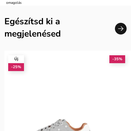
omagolás
Egészítsd ki a
megjelenésed
Új
-35%
-25%