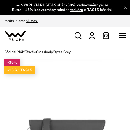
☀️
NYÁRI KIÁRUSÍTÁS
akár
-50% kedvezménnye
l ☀️
Fedezze fel velünk az újdonságokat.
Megtekintés
Extra −15% kedvezmény
minden
táskára
a
TAS15
kóddal
Meríts ihletet
Mutatni
Ingyenes csere és visszaküldés
Megtekintés
Főoldal
/
Nők
/
Táskák
/
Crossbody
/
Byrsa Grey
-38%
-15 %: TAS15