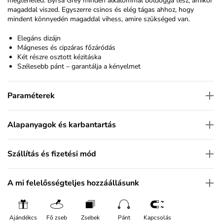
megteheted. Byrsa Grey minden alkalommal boldoggá tesz, amikor
magaddal viszed. Egyszerre csinos és elég tágas ahhoz, hogy
mindent könnyedén magaddal vihess, amire szükséged van.
Elegáns dizájn
Mágneses és cipzáras főzáródás
Két részre osztott kézitáska
Szélesebb pánt – garantálja a kényelmet
Paraméterek
Alapanyagok és karbantartás
Szállítás és fizetési mód
A mi felelősségteljes hozzáállásunk
Ajándékcs
Fő zseb
Zsebek
Pánt
Kapcsolás