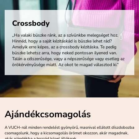
Crossbody
„Ha valaki büszke ránk, az a szívünkbe melegséget hoz.
Hinnéd, hogy a saját kézitáskád is büszke lehet rád?
Amelyik erre képes, az a crossbody kézitáska. Te pedig
büszke lehetsz arra, hogy neked pontosan ilyened van.
Talán a célszerűsége, vagy a népszerűsége vagy esetleg az
örökérvényűsége miatt. Az okot te magad választod ki.“
Ajándékcsomagolás
A VUCH-nál minden rendelést gyönyörű, masnival ellátott díszdobozba
csomagolunk, hogy a kicsomagolás örömet okozzon, akár magadnak,
akár ajándékba a hozzád közel állóknak.