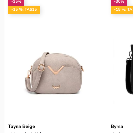
-35%
-30%
-15 %: TAS15
-15 %: T
Tayna Beige
Byrsa