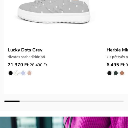
Lucky Dots Grey
Herbie Mi
divatos szabadidőcipő
kis pöttyös 
21 370 Ft
6 495 Ft
28 490 Ft
9