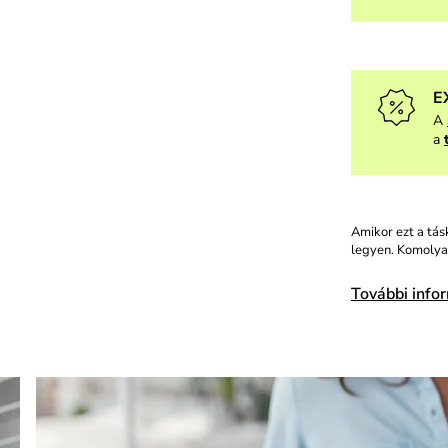
E
A
a
Amikor ezt a tás
legyen. Komolyan
További info