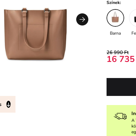
Színek:
Barna
Fe
26 990 Ft
16 735
s
I
A 
kö
eg