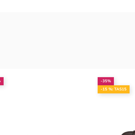
%
-35%
-15 %: TAS15