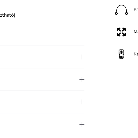
P
ztható)
M
K