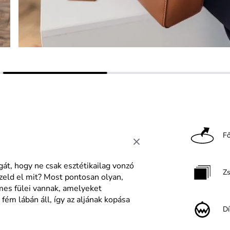
F
ágát, hogy ne csak esztétikailag vonzó
Z
pzeld el mit? Most pontosan olyan,
mes fülei vannak, amelyeket
 fém lábán áll, így az aljának kopása
Dí