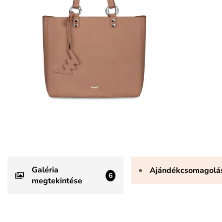
Galéria
Ajándékcsomagolá
6
megtekintése