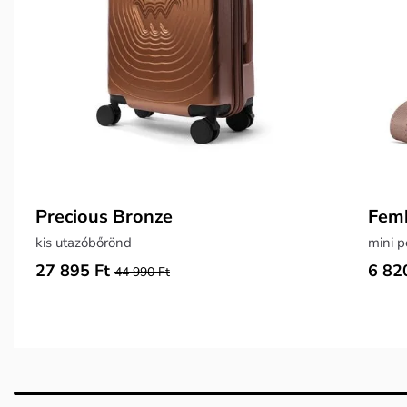
Precious Bronze
Fem
kis utazóbőrönd
mini p
27 895 Ft
6 82
44 990 Ft