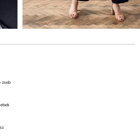
ő zseb
sebek
sz