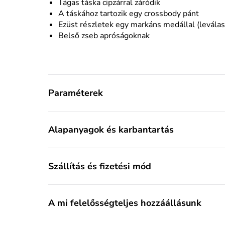
Tágas táska cipzárral záródik
A táskához tartozik egy crossbody pánt
Ezüst részletek egy markáns medállal (leválas
Belső zseb apróságoknak
Paraméterek
Alapanyagok és karbantartás
Szállítás és fizetési mód
A mi felelősségteljes hozzáállásunk