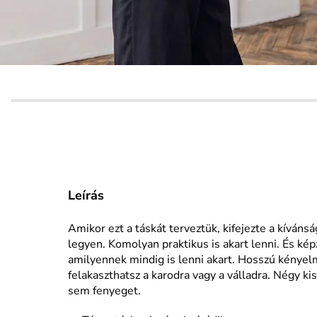
Leírás
Amikor ezt a táskát terveztük, kifejezte a kíváns
legyen. Komolyan praktikus is akart lenni. És ké
amilyennek mindig is lenni akart. Hosszú kényel
felakaszthatsz a karodra vagy a válladra. Négy kis
sem fenyeget.