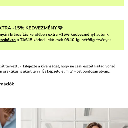
XTRA -15% KEDVEZMÉNY 🩷
nyári kiárusítás
keretében
extra −15% kedvezményt
adtunk
táskákra
a
TAS15
kóddal. Már csak
08.10-ig, hétfőig
érvényes.
kát terveztük, kifejezte a kívánságát, hogy ne csak esztétikailag vonzó
 praktikus is akart lenni. És képzeld el mit? Most pontosan olyan…
rmációk