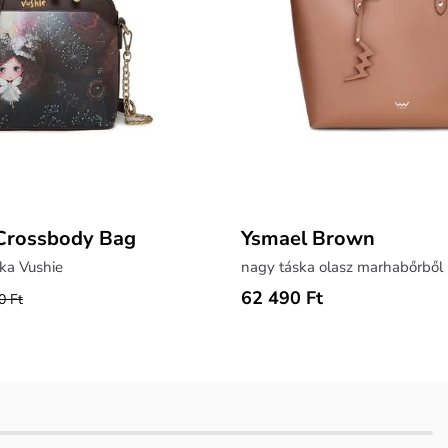
 Crossbody Bag
Ysmael Brown
ska Vushie
nagy táska olasz marhabőrből
62 490 Ft
0 Ft