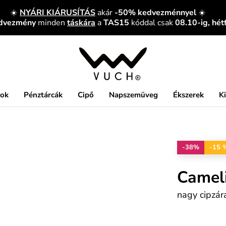
☀️
NYÁRI KIÁRUSÍTÁS
akár
-50% kedvezménnyel
☀️
edvezmény
minden
táskára
a
TAS15
kóddal csak
08.10-ig, hét
kok
Pénztárcák
Cipő
Napszemüveg
Ékszerek
K
-38%
-15 
Camel
nagy cipzár