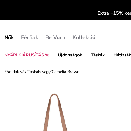
Extra −15% k
Nők
Férfiak
Be Vuch
Kollekció
NYÁRI KIÁRUSÍTÁS %
Újdonságok
Táskák
Hátizsá
Főoldal
/
Nők
/
Táskák
/
Nagy
/
Camelia Brown