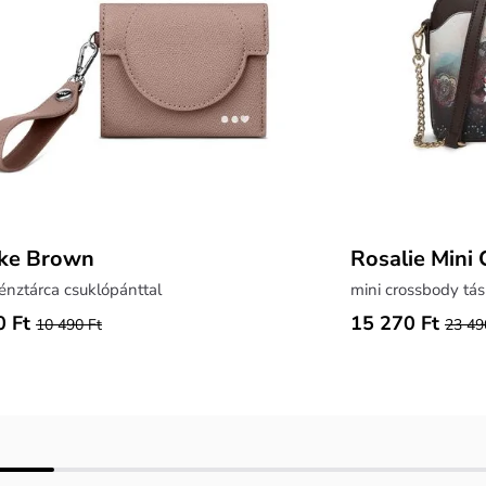
ke Brown
Rosalie Mini
énztárca csuklópánttal
mini crossbody tá
0 Ft
15 270 Ft
10 490 Ft
23 49