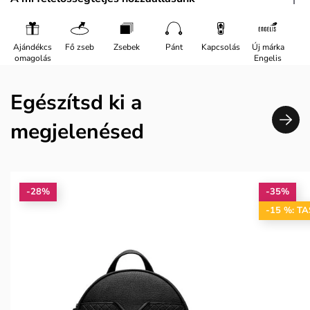
Ajándékcs
Fő zseb
Zsebek
Pánt
Kapcsolás
Új márka
omagolás
Engelis
Egészítsd ki a
megjelenésed
-28%
-35%
-15 %: T