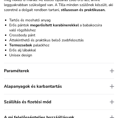
leggyakrabban szükséged van. A Tilla minden szülőnek készült, aki
szeretné a dolgait rendben tartani,
stílusosan és praktikusan.
Tartós és mosható anyag
Erős pántok
megerősített karabinerekkel
a babakocsira
való rögzítéshez
Crossbody pánt
Áttekinthető és praktikus belső zsebfelosztás
Termozsebok
palackhoz
Erős alj lábakkal
Unisex design
Paraméterek
Alapanyagok és karbantartás
Szállítás és fizetési mód
A mi felelősségteljes hozzáállásunk