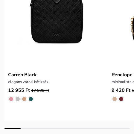
Carren Black
Penelope 
elegáns városi hátizsák
minimalista 
12 955 Ft
9 420 Ft
17 990 Ft
1