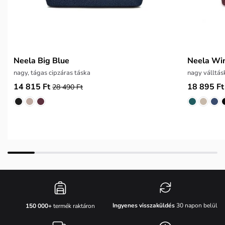
Neela Big Blue
Neela Wi
nagy, tágas cipzáras táska
nagy válltás
14 815 Ft
18 895 Ft
28 490 Ft
Ingyenes visszaküldés
30 napon belül
150 000+
termék raktáron