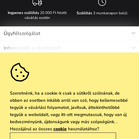
Ingyenes szállítás
20 000 Ft feletti
Szállítás
3 munkanapon belül
vásárlás esetén
Ügyfélszolgálat
Munkanapokon Hé-Pé: 8-17h óráig
Információk a vásárlásról
info@vuch.hu
Kapcsolat
Egyéb információk
+36 1 808 9989
Gyakori kérdések
Rólunk
Ne maradj le semmiről!
Anyagok és karbantartás
Karrier
Szállítás és fizetés
Újdonságok
Kedvezmények
Akció
Ajándék utalványok
Szeretnénk, ha a cookie-k csak a sütikről szólnának, de
Visszaküldés és reklamáció
ebben az esetben inkább arról van szó, hogy kellemesebbé
Vállalatok számára
Feliratkozni
tegyük a vásárlási folyamatot, javítsuk, áttekinthetőbbé
We Care
tegyük a weboldalt, vagy itt-ott megmutassuk, hogy van új
A személyes adatok védelmének alapelvei
itt
Vuchlook
kedvezményünk, újdonságunk vagy más szépségünk. .
Copyright © 2026 Vuch s.r.o. Minden jog fenntartva. Technikailag biztosítja
Hozzájárul az összes
cookie
használatához?
Üzletek
Praha
Simplia.cz