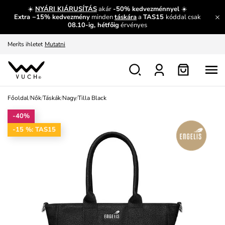
És mi az, amit máshol nem lehet megtudni?
Bővebben
☀️
NYÁRI KIÁRUSÍTÁS
akár
-50% kedvezménnyel
☀️
Extra −15% kedvezmény
minden
táskára
a
TAS15
kóddal csak
Fedezze fel velünk az újdonságokat.
Megtekintés
08.10-ig, hétfőig
érvényes
Meríts ihletet
Mutatni
Ingyenes csere és visszaküldés
Megtekintés
Főoldal
/
Nők
/
Táskák
/
Nagy
/
Tilla Black
-40%
-15 %: TAS15