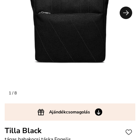
1
/ 8
Ajándékcsomagolás
Tilla Black
tágas babakocsi táska Engelis