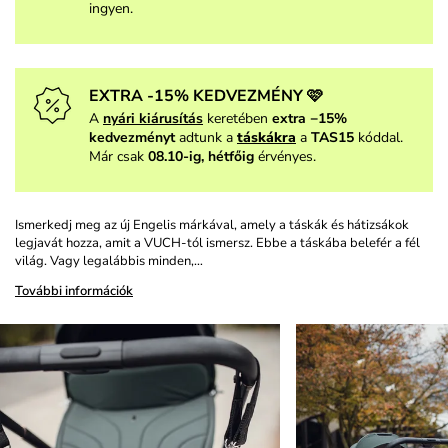
ingyen.
EXTRA -15% KEDVEZMÉNY 🩷
A
nyári kiárusítás
keretében
extra −15%
kedvezményt
adtunk a
táskákra
a
TAS15
kóddal.
Már csak
08.10-ig, hétfőig
érvényes.
Ismerkedj meg az új Engelis márkával, amely a táskák és hátizsákok
legjavát hozza, amit a VUCH-tól ismersz. Ebbe a táskába belefér a fél
világ. Vagy legalábbis minden,…
További információk