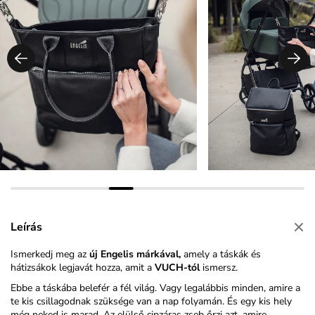
Leírás
Ismerkedj meg az
új Engelis márkával,
amely a táskák és
hátizsákok legjavát hozza, amit a
VUCH-tól
ismersz.
Ebbe a táskába belefér a fél világ. Vagy legalábbis minden, amire a
te kis csillagodnak szüksége van a nap folyamán. És egy kis hely
még neked is marad. Az elülső cipzáras zseb őrzi azt, amire