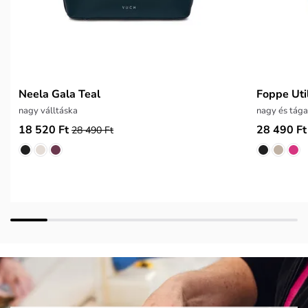
Neela Gala Teal
Foppe Uti
nagy válltáska
nagy és tága
18 520 Ft
28 490 Ft
28 490 Ft