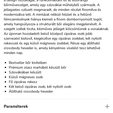
a design tisztaságát, a funkcionalitást és az elsőrangú
bőrművességet, amely egy szlovákiai műhelyből származik. A
jellegzetes sziluett megmaradt, de minden részlet finomítva és
modernizálva lett. A mintázat nélküli felület és a feltűnő
fémszerelvények hiánya kiemeli a finom dombornyomott logót,
amely hangsúlyozza a strukturált bőr elegáns megjelenését. A
szegett szélek tiszta, kézműves jelleget kölcsönöznek a vonalaknak.
Az újonnan hozzáadott belső középső cipzáras zseb jobb
szervezést biztosít, kiegészítve egy cipzáras zsebbel, két nyitott
rekesszel és egy külső mágneses zsebbel. Része egy állítható
crossbody heveder is, amely kényelmes viselést tesz lehetővé
minden nap.
Bestseller bőr kivitelben
Prémium olasz marhából készült bőr
Szlovákiában készült
Külső mágneses zseb
Fő cipzáras rekesz
Két belső cipzáras zseb, két nyitott zseb
Állítható crossbody heveder
Paraméterek