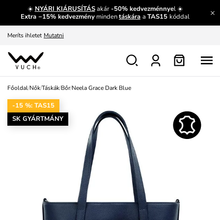
☀️
NYÁRI KIÁRUSÍTÁS
akár
-50% kedvezménnye
l ☀️
Fedezze fel velünk az újdonságokat.
Megtekintés
Extra −15% kedvezmény
minden
táskára
a
TAS15
kóddal
Meríts ihletet
Mutatni
Ingyenes csere és visszaküldés
Megtekintés
Főoldal
/
Nők
/
Táskák
/
Bőr
/
Neela Grace Dark Blue
-15 %: TAS15
SK GYÁRTMÁNY