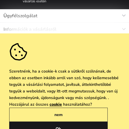
vásárlás esetén
Ügyfélszolgálat
Munkanapokon Hé-Pé: 8-17h óráig
Információk a vásárlásról
info@vuch.hu
Kapcsolat
Egyéb információk
+36 1 808 9989
Gyakori kérdések
Rólunk
Ne maradj le semmiről!
Anyagok és karbantartás
Karrier
Szállítás és fizetés
Újdonságok
Kedvezmények
Akció
Ajándék utalványok
Szeretnénk, ha a cookie-k csak a sütikről szólnának, de
Visszaküldés és reklamáció
ebben az esetben inkább arról van szó, hogy kellemesebbé
Vállalatok számára
Feliratkozni
tegyük a vásárlási folyamatot, javítsuk, áttekinthetőbbé
We Care
tegyük a weboldalt, vagy itt-ott megmutassuk, hogy van új
A személyes adatok védelmének alapelvei
itt
Vuchlook
kedvezményünk, újdonságunk vagy más szépségünk. .
Copyright © 2026 Vuch s.r.o. Minden jog fenntartva. Technikailag biztosítja
Hozzájárul az összes
cookie
használatához?
Üzletek
Praha
Simplia.cz
nem
Általános üzleti feltételek
Adatvédelmi irányelvek
Ok