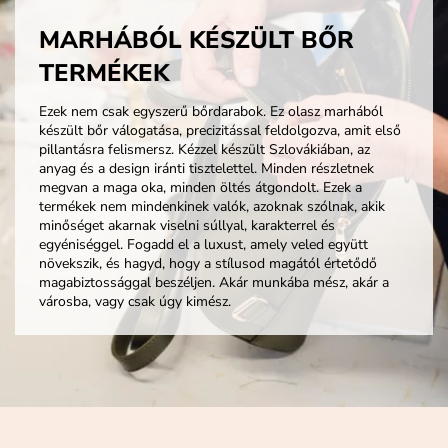
MARHÁBÓL KÉSZÜLT BŐR
TERMÉKEK
Ezek nem csak egyszerű bőrdarabok. Ez olasz marhából
készült bőr válogatása, precizitással feldolgozva, amit első
pillantásra felismersz. Kézzel készült Szlovákiában, az
anyag és a design iránti tisztelettel. Minden részletnek
megvan a maga oka, minden öltés átgondolt. Ezek a
termékek nem mindenkinek valók, azoknak szólnak, akik
minőséget akarnak viselni súllyal, karakterrel és
egyéniséggel. Fogadd el a luxust, amely veled együtt
növekszik, és hagyd, hogy a stílusod magától értetődő
magabiztossággal beszéljen. Akár munkába mész, akár a
városba, vagy csak úgy kimész.