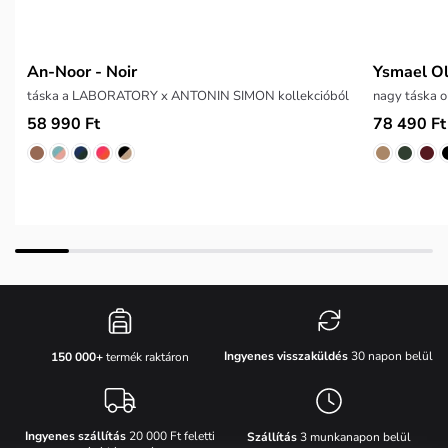
An-Noor - Noir
Ysmael Ol
táska a LABORATORY x ANTONIN SIMON kollekcióból
nagy táska 
58 990 Ft
78 490 Ft
Ingyenes visszaküldés
30 napon belül
150 000+
termék raktáron
Ingyenes szállítás
20 000 Ft feletti
Szállítás
3 munkanapon belül