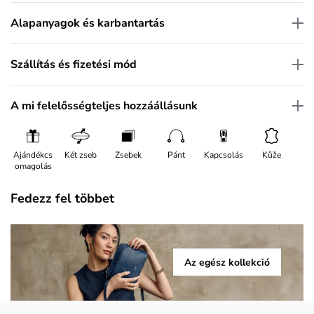
Alapanyagok és karbantartás
Szállítás és fizetési mód
A mi felelősségteljes hozzáállásunk
Ajándékcs
Két zseb
Zsebek
Pánt
Kapcsolás
Kůže
omagolás
Fedezz fel többet
Az egész kollekció