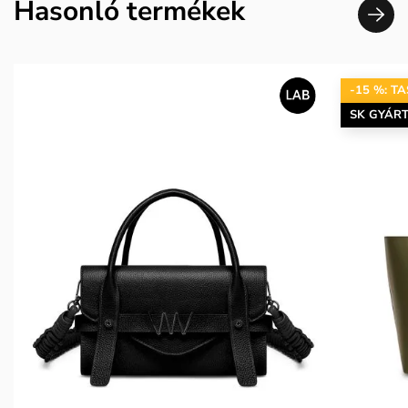
Hasonló termékek
-15 %: T
SK GYÁR