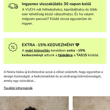
Ingyenes visszaküldés 30 napon belül
A VUCH-nál felfedezhetsz, kipróbálhatsz és több
ezer lehetőség közül választhatsz. És ha valami
mégsem passzol? Küldd vissza egyszerűen és
ingyen.
EXTRA -15% KEDVEZMÉNY 🩷
A
nyári kiárusítás
keretében
extra −15%
kedvezményt
adtunk a
táskákra
a
TAS15
kóddal.
A Neela táska új kivitelezése azzal a céllal született, hogy egyesítse a
design tisztaságát, a funkcionalitást és az elsőrangú bőrművességet,
amely egy szlovákiai…
További információk