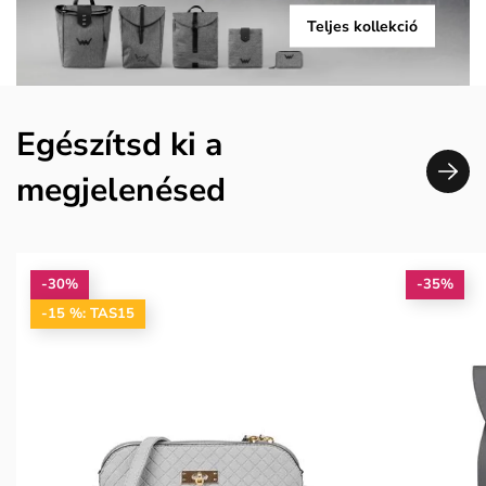
Teljes kollekció
Egészítsd ki a
megjelenésed
-30%
-35%
-15 %: TAS15