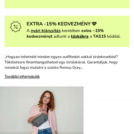
EXTRA -15% KEDVEZMÉNY 🩷
A
nyári kiárusítás
keretében
extra −15%
kedvezményt
adtunk a
táskákra
a
TAS15
kóddal.
„Hogyan tehetnéd minden egyes outfitedet sokkal érdekesebbé?
Tökéletesre finomhangolhatod egy övtáskával. Garantáljuk, hogy
remekül fogsz mutatni a szürke Remus Grey…
További információk