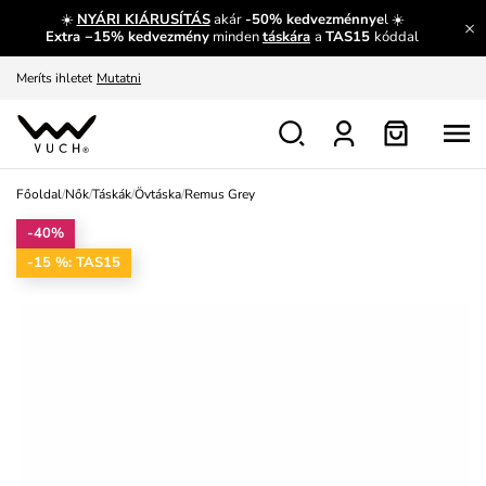
☀️
NYÁRI KIÁRUSÍTÁS
akár
-50% kedvezménnye
l ☀️
Fedezze fel velünk az újdonságokat.
Megtekintés
Extra −15% kedvezmény
minden
táskára
a
TAS15
kóddal
Meríts ihletet
Mutatni
Ingyenes csere és visszaküldés
Megtekintés
Főoldal
/
Nők
/
Táskák
/
Övtáska
/
Remus Grey
-40%
-15 %: TAS15