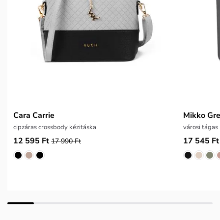
Cara Carrie
Mikko Gr
cipzáras crossbody kézitáska
városi tágas
12 595 Ft
17 545 Ft
17 990 Ft