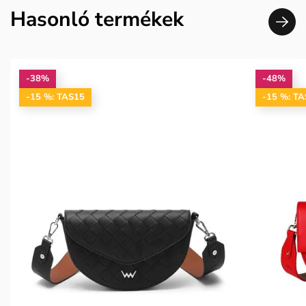
Hasonló termékek
-38%
-48%
-15 %: TAS15
-15 %: T