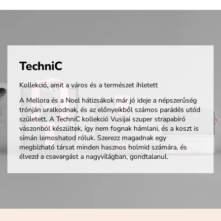
TechniC
Kollekció, amit a város és a természet ihletett
A Mellora és a Noel hátizsákok már jó ideje a népszerűség
trónján uralkodnak, és az előnyeikből számos parádés utód
született. A TechniC kollekció Vusijai szuper strapabíró
vászonból készültek, így nem fognak hámlani, és a koszt is
simán lemoshatod róluk. Szerezz magadnak egy
megbízható társat minden hasznos holmid számára, és
élvezd a csavargást a nagyvilágban, gondtalanul.