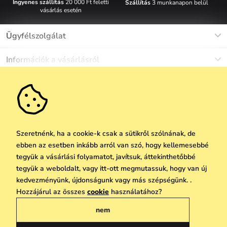
Ingyenes szállítás
20 000 Ft feletti
Szállítás
3 munkanapon belül
vásárlás esetén
Ügyfélszolgálat
Munkanapokon Hé-Pé: 8-17h óráig
Információk a vásárlásról
info@vuch.hu
Kapcsolat
Egyéb információk
+36 1 808 9989
Gyakori kérdések
Rólunk
Ne maradj le semmiről!
Anyagok és karbantartás
Karrier
Szállítás és fizetés
Újdonságok
Kedvezmények
Akció
Ajándék utalványok
Szeretnénk, ha a cookie-k csak a sütikről szólnának, de
Visszaküldés és reklamáció
ebben az esetben inkább arról van szó, hogy kellemesebbé
Vállalatok számára
Feliratkozni
tegyük a vásárlási folyamatot, javítsuk, áttekinthetőbbé
We Care
tegyük a weboldalt, vagy itt-ott megmutassuk, hogy van új
A személyes adatok védelmének alapelvei
itt
Vuchlook
kedvezményünk, újdonságunk vagy más szépségünk. .
Copyright © 2026 Vuch s.r.o. Minden jog fenntartva. Technikailag biztosítja
Hozzájárul az összes
cookie
használatához?
Üzletek
Praha
Simplia.cz
nem
Általános üzleti feltételek
Adatvédelmi irányelvek