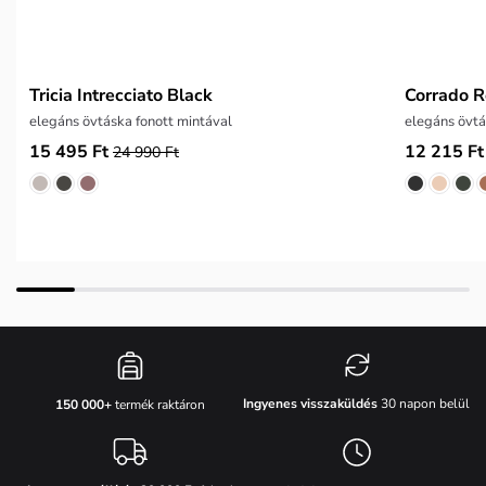
Tricia Intrecciato Black
Corrado 
elegáns övtáska fonott mintával
elegáns övtá
15 495 Ft
12 215 Ft
24 990 Ft
Ingyenes visszaküldés
30 napon belül
150 000+
termék raktáron