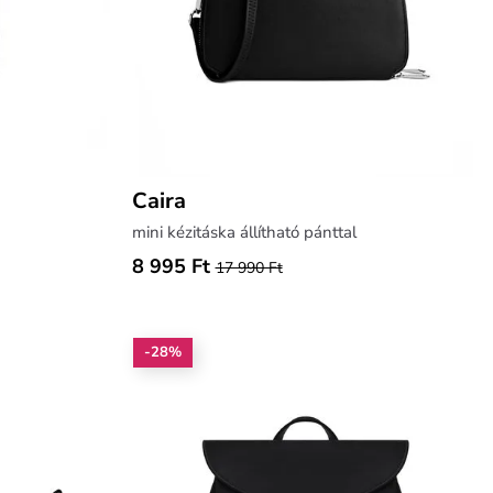
Caira
mini kézitáska állítható pánttal
8 995 Ft
17 990 Ft
-28%