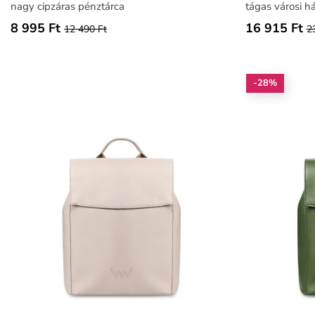
nagy cipzáras pénztárca
tágas városi há
8 995 Ft
16 915 Ft
12 490 Ft
2
-28%