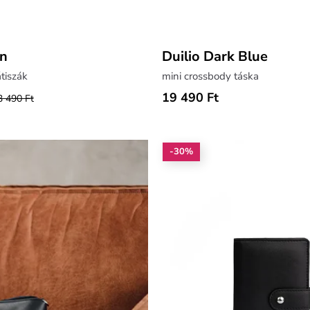
en
Duilio Dark Blue
tiszák
mini crossbody táska
19 490 Ft
3 490 Ft
-30%