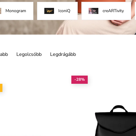
Monogram
IconiQ
creARTivity
jabb
Legolcsóbb
Legdrágább
-28%