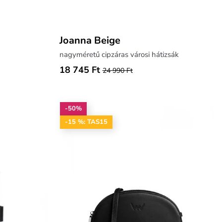
Joanna Beige
nagyméretű cipzáras városi hátizsák
18 745 Ft
24 990 Ft
-50%
-15 %: TAS15