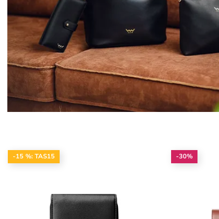
-15 %: TAS15
-30%