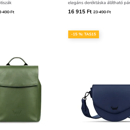
tiszák
elegáns deréktáska állítható pá
16 915 Ft
3 490 Ft
23 490 Ft
-15 %: TAS15