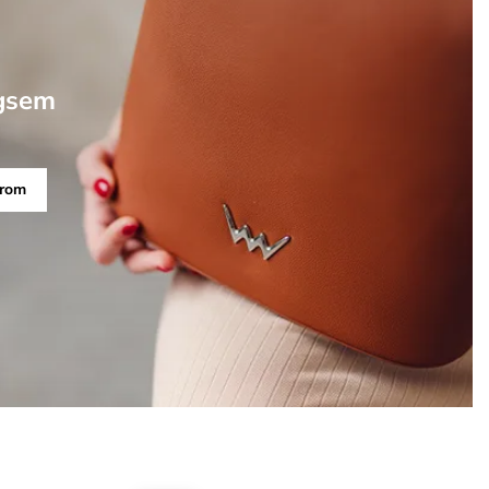
gsem
arom