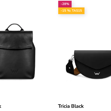
-28%
-15 %: TAS15
k
Tricia Black