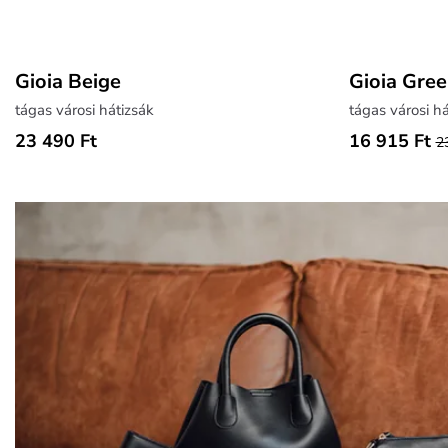
Gioia Beige
Gioia Gre
tágas városi hátizsák
tágas városi há
23 490 Ft
16 915 Ft
2