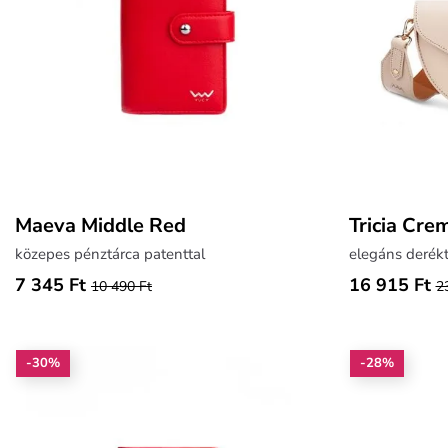
Maeva Middle Red
Tricia Cre
közepes pénztárca patenttal
elegáns derékt
7 345 Ft
16 915 Ft
10 490 Ft
2
-30%
-28%