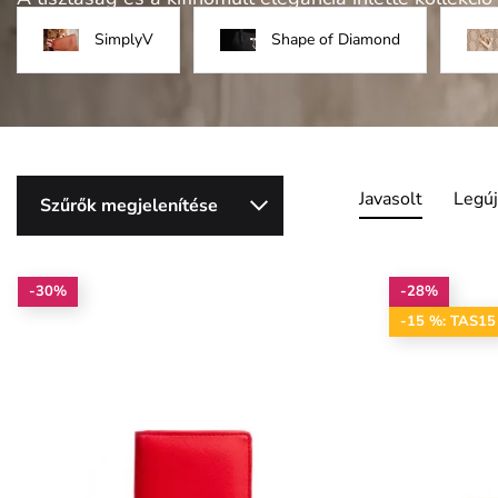
SimplyV
Shape of Diamond
Javasolt
Legú
Szűrők megjelenítése
-30%
-28%
-15 %: TAS15