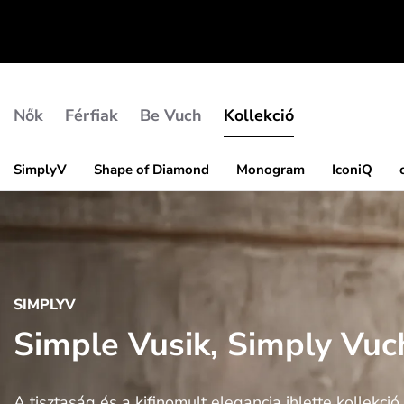
Nők
Férfiak
Be Vuch
Kollekció
SimplyV
Shape of Diamond
Monogram
IconiQ
SIMPLYV
Simple Vusik, Simply Vuc
A tisztaság és a kifinomult elegancia ihlette kollekció