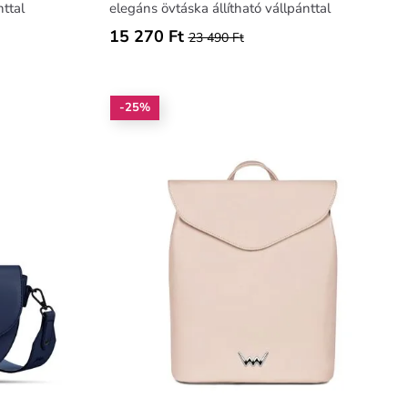
nttal
elegáns övtáska állítható vállpánttal
15 270 Ft
23 490 Ft
-25%