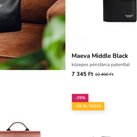
Maeva Middle Black
közepes pénztárca patenttal
7 345 Ft
10 490 Ft
-25%
-15 %: TAS15