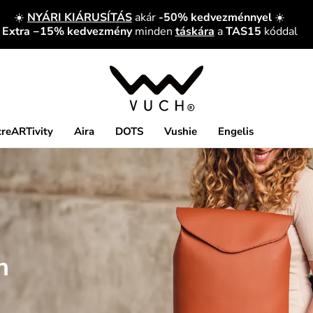
☀️
NYÁRI KIÁRUSÍTÁS
akár
-50% kedvezménnyel
☀️
Extra −15% kedvezmény
minden
táskára
a
TAS15
kóddal
creARTivity
Aira
DOTS
Vushie
Engelis
h