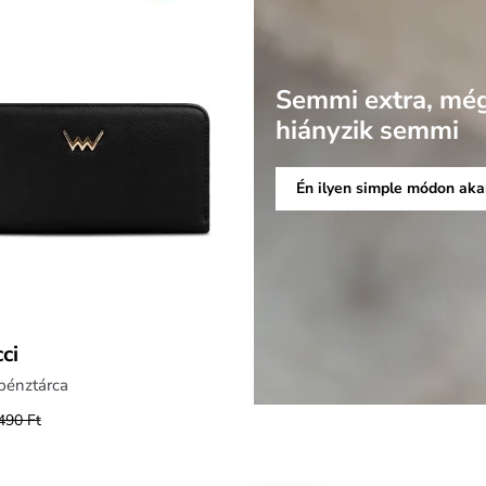
Semmi extra, mé
hiányzik semmi
Én ilyen simple módon ak
ci
pénztárca
490 Ft