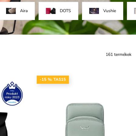
Aira
DOTS
Vushie
161 termékek
-15 %: TAS15