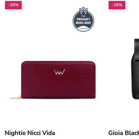
-28%
-28%
Nightie Nicci Vida
Gioia Blac