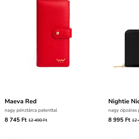
Maeva Red
Nightie Nic
nagy pénztárca patenttal
nagy cipzáras 
8 745 Ft
8 995 Ft
12 490 Ft
12 