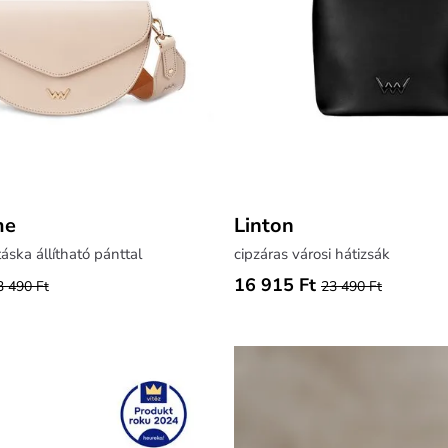
me
Linton
áska állítható pánttal
cipzáras városi hátizsák
16 915 Ft
3 490 Ft
23 490 Ft