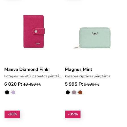
Maeva Diamond Pink
Magnus Mint
közepes méretű, patentos pénztárca
közepes cipzáras pénztárca
6 820 Ft
5 995 Ft
10 490 Ft
9 990 Ft
-38%
-35%