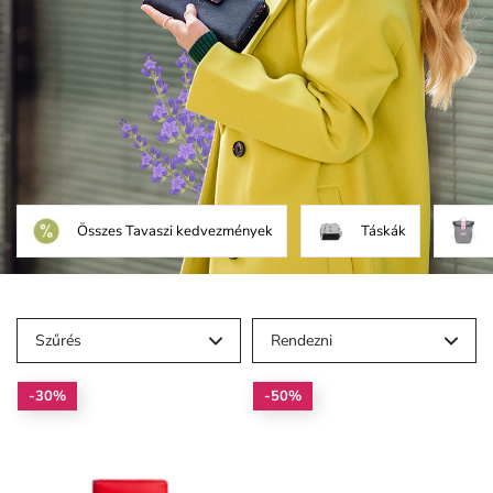
Összes Tavaszi kedvezmények
Táskák
Szűrés
Rendezni
-30%
-50%