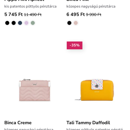
kis patentos pöttyös pénztárca
közepes nagyságú pénztárca
5 745 Ft
6 495 Ft
11 490 Ft
9 990 Ft
-35%
Binca Creme
Tali Tammy Daffodil
közepes nagyságú pénztárca
közepes pöttyös patentos pénztárca