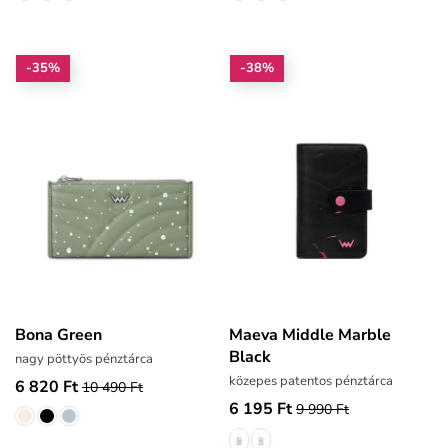
-35%
-38%
Bona Green
Maeva Middle Marble
Black
nagy pöttyös pénztárca
közepes patentos pénztárca
6 820 Ft
10 490 Ft
6 195 Ft
9 990 Ft