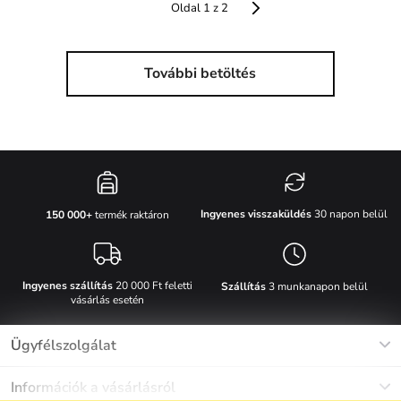
Oldal 1 z 2
További betöltés
Ingyenes visszaküldés
30 napon belül
150 000+
termék raktáron
Ingyenes szállítás
20 000 Ft feletti
Szállítás
3 munkanapon belül
vásárlás esetén
Ügyfélszolgálat
Munkanapokon Hé-Pé: 8-17h óráig
Információk a vásárlásról