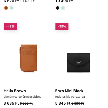
6 820 Ft
10 490 Ft
10 490 Ft
-48%
-35%
Helia Brown
Enzo Mini Black
okmánytartó érmezsebbel
fedeles kis pénztárca
3 635 Ft
5 845 Ft
6 990 Ft
8 990 Ft