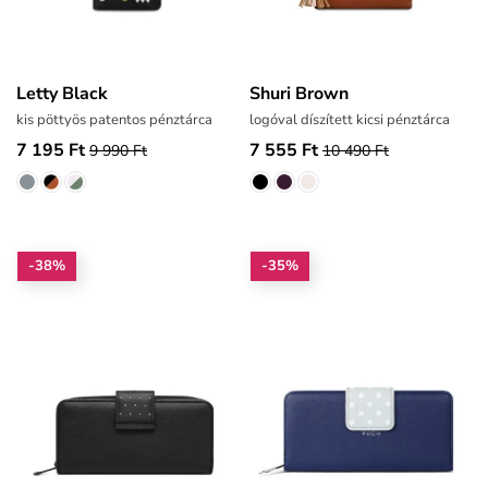
Letty Black
Shuri Brown
kis pöttyös patentos pénztárca
logóval díszített kicsi pénztárca
7 195 Ft
7 555 Ft
9 990 Ft
10 490 Ft
-38%
-35%