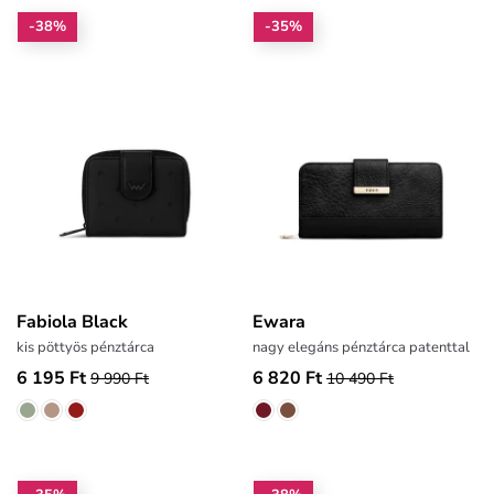
-38%
-35%
Fabiola Black
Ewara
kis pöttyös pénztárca
nagy elegáns pénztárca patenttal
6 195 Ft
6 820 Ft
9 990 Ft
10 490 Ft