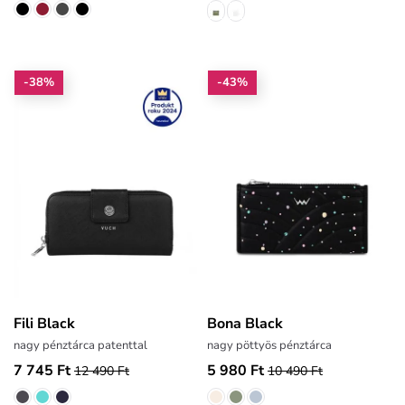
-38%
-43%
Fili Black
Bona Black
nagy pénztárca patenttal
nagy pöttyös pénztárca
7 745 Ft
5 980 Ft
12 490 Ft
10 490 Ft