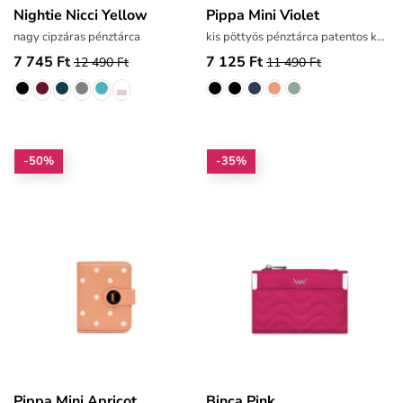
Nightie Nicci Yellow
Pippa Mini Violet
nagy cipzáras pénztárca
kis pöttyös pénztárca patentos kapoccsal
7 745 Ft
7 125 Ft
12 490 Ft
11 490 Ft
-50%
-35%
Pippa Mini Apricot
Binca Pink