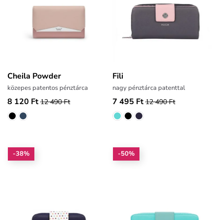
Cheila Powder
Fili
közepes patentos pénztárca
nagy pénztárca patenttal
8 120 Ft
7 495 Ft
12 490 Ft
12 490 Ft
-38%
-50%