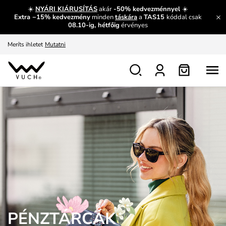
És mi az, amit máshol nem lehet megtudni?
Bővebben
☀️
NYÁRI KIÁRUSÍTÁS
akár
-50% kedvezménnyel
☀️
Extra −15% kedvezmény
minden
táskára
a
TAS15
kóddal csak
Fedezze fel velünk az újdonságokat.
Megtekintés
08.10-ig, hétfőig
érvényes
Meríts ihletet
Mutatni
Ingyenes csere és visszaküldés
Megtekintés
PÉNZTÁRCÁK