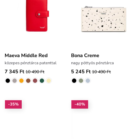
Maeva Middle Red
Bona Creme
közepes pénztárca patenttal
nagy pöttyös pénztárca
7 345 Ft
5 245 Ft
10 490 Ft
10 490 Ft
-35%
-40%