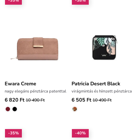
-35%
-38%
Ewara Creme
Patricia Desert Black
nagy elegáns pénztárca patenttal
virágmintás és hímzett pénztárca
6 820 Ft
6 505 Ft
10 490 Ft
10 490 Ft
-35%
-40%