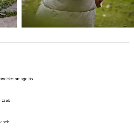
jándékcsomagolás
ő zseb
sebek