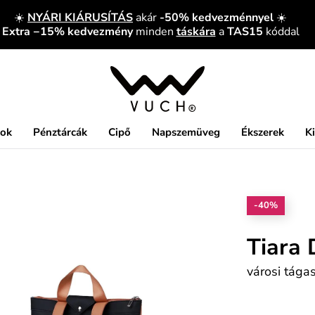
☀️
NYÁRI KIÁRUSÍTÁS
akár
-50% kedvezménnyel
☀️
Extra −15% kedvezmény
minden
táskára
a
TAS15
kóddal
kok
Pénztárcák
Cipő
Napszemüveg
Ékszerek
K
-40%
Tiara 
városi tágas