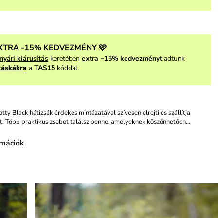
XTRA -15% KEDVEZMÉNY 🩷
nyári kiárusítás
keretében
extra −15% kedvezményt
adtunk
táskákra
a
TAS15
kóddal.
tty Black hátizsák érdekes mintázatával szívesen elrejti és szállítja
t. Több praktikus zsebet találsz benne, amelyeknek köszönhetően…
rmációk