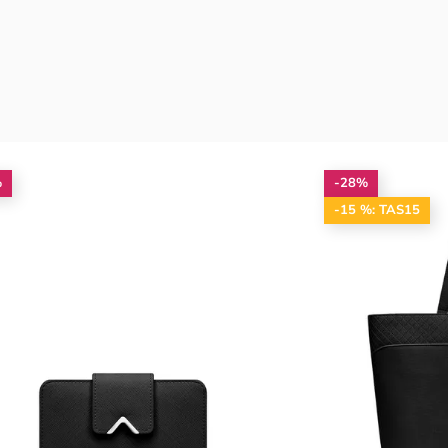
%
-28%
-15 %: TAS15