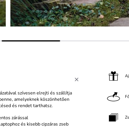
A
atával szívesen elrejti és szállítja
F
z benne, amelyeknek köszönhetően
ésed és rendet tarthatsz.
entos zárással
Z
 laptophoz és kisebb cipzáras zseb