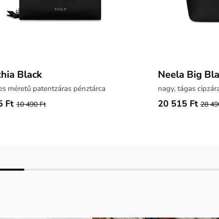
hia Black
Neela Big Bl
es méretű patentzáras pénztárca
nagy, tágas cipzár
5 Ft
20 515 Ft
10 490 Ft
28 49