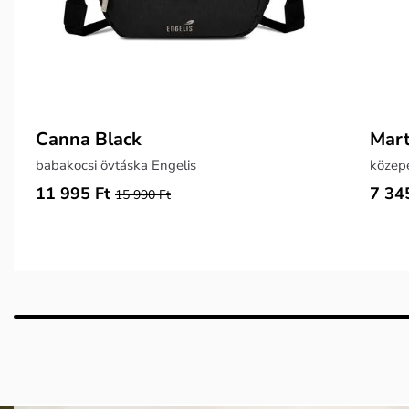
Canna Black
Mart
babakocsi övtáska Engelis
közep
11 995 Ft
7 34
15 990 Ft