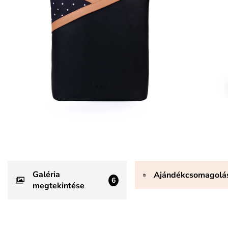
Galéria
Ajándékcsomagolá
6
megtekintése