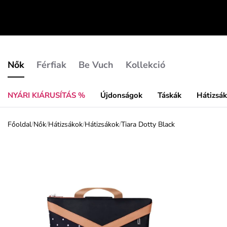
Nők
Férfiak
Be Vuch
Kollekció
NYÁRI KIÁRUSÍTÁS %
Újdonságok
Táskák
Hátizsá
Főoldal
/
Nők
/
Hátizsákok
/
Hátizsákok
/
Tiara Dotty Black