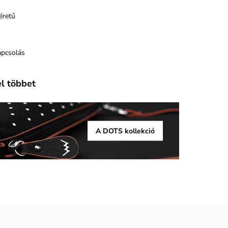
éretű
apcsolás
el többet
A DOTS kollekció