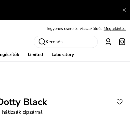
Fedezze fel velünk az újdonságokat.
Megtekintés
Meríts ihletet
Mutatni
Ingyenes csere és visszaküldés
Megtekintés
Keresés
iegészítők
Limited
Laboratory
Dotty Black
 hátizsák cipzárral