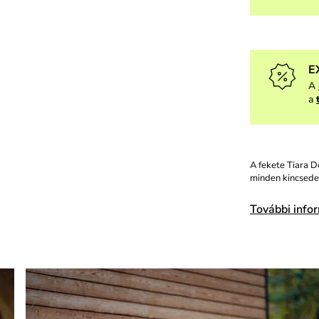
E
A
a
A fekete Tiara Do
minden kincsede
További info