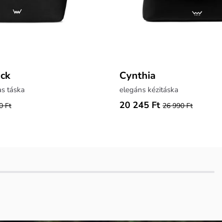
ack
Cynthia
as táska
elegáns kézitáska
20 245 Ft
0 Ft
26 990 Ft