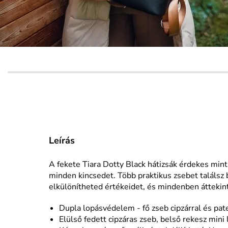
Leírás
A fekete Tiara Dotty Black hátizsák érdekes mintáz
minden kincsedet. Több praktikus zsebet találs
elkülönítheted értékeidet, és mindenben áttekint
Dupla lopásvédelem - fő zseb cipzárral és pat
Elülső fedett cipzáras zseb, belső rekesz mini