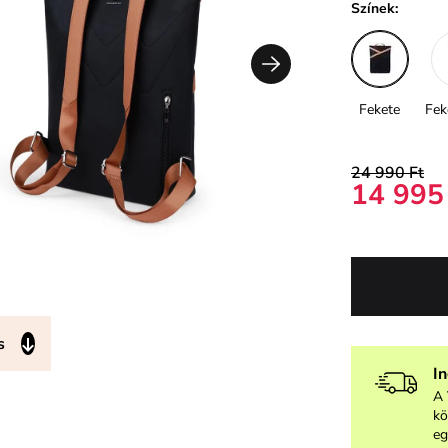
Színek:
Fekete
Fek
24 990 Ft
14 995
s
I
A 
kö
eg