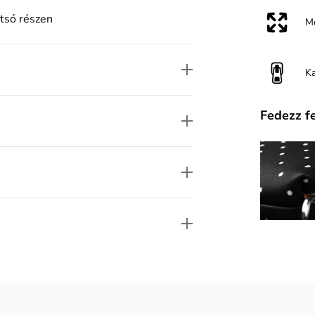
átsó részen
M
K
Fedezz f